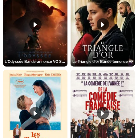
L'Odyssée Bande-annonce VO STFR
Le Triangle d'or Bande-annonce VF