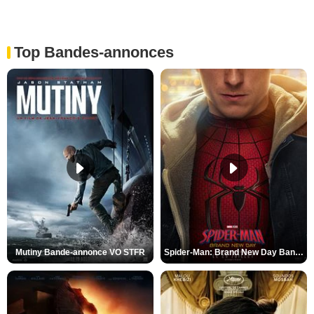
Top Bandes-annonces
Mutiny Bande-annonce VO STFR
Spider-Man: Brand New Day Bande-annonce VO STFR