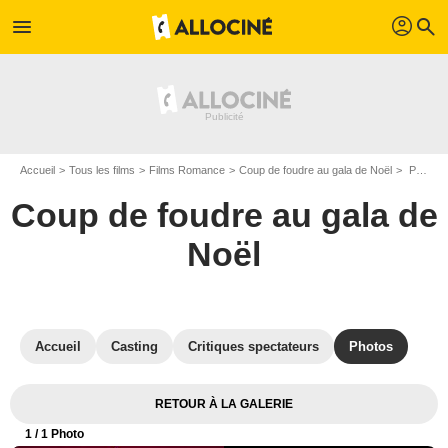
profil
menu
search
Accueil
Tous les films
Films Romance
Coup de foudre au gala de Noël
Photo de Coup de foudre au gala de Noël - Photo 1
Coup de foudre au gala de
Noël
Accueil
Casting
Critiques spectateurs
Photos
RETOUR À LA GALERIE
1
/ 1 Photo