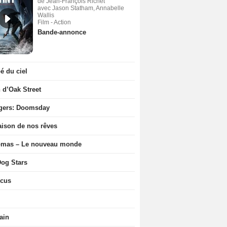
de Jean-François Richet
avec Jason Statham, Annabelle
Wallis
Film - Action
Bande-annonce
 du ciel
n d’Oak Street
gers: Doomsday
ison de nos rêves
ômas – Le nouveau monde
og Stars
icus
ain