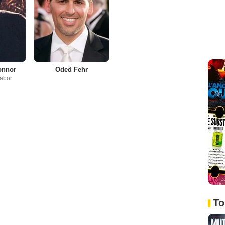
onnor
Oded Fehr
Gabor
To