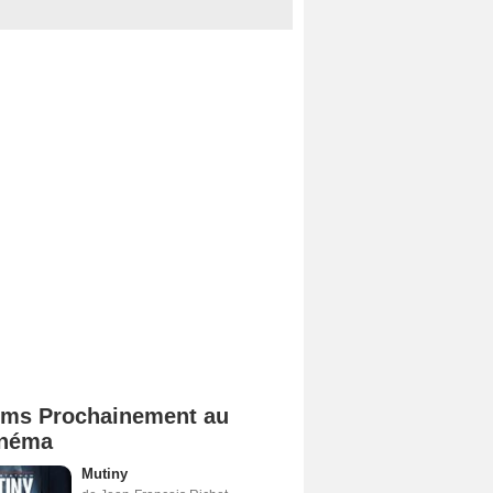
lms Prochainement au
néma
Mutiny