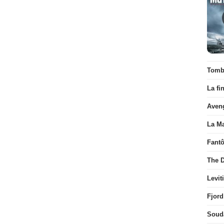
Tombé
La fi
Aven
La Ma
Fant
The D
Levit
Fjord
Soud