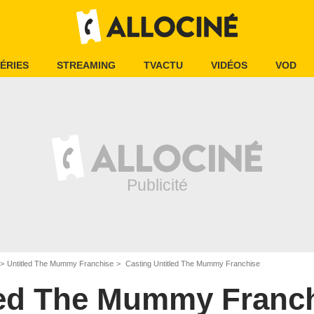
ÉRIES
STREAMING
TVACTU
VIDÉOS
VOD
Untitled The Mummy Franchise
Casting Untitled The Mummy Franchise
led The Mummy Franc