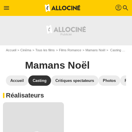
profil
menu
search
Accueil
Cinéma
Tous les films
Films Romance
Mamans Noël
Casting Mamans Noël
Mamans Noël
Accueil
Casting
Critiques spectateurs
Photos
Réc
Réalisateurs