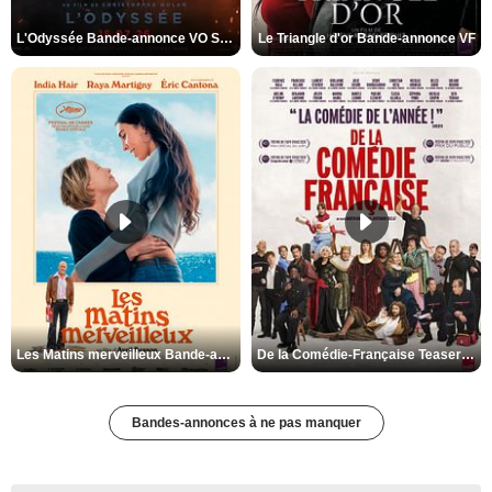
L'Odyssée Bande-annonce VO STFR
Le Triangle d'or Bande-annonce VF
Les Matins merveilleux Bande-annonce VF
De la Comédie-Française Teaser VF
Bandes-annonces à ne pas manquer