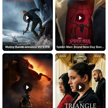
Mutiny Bande-annonce VO STFR
Spider-Man: Brand New Day Bande-annonce VO STFR