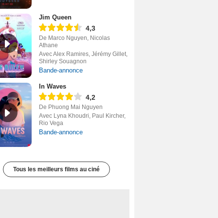
Jim Queen
4,3
De Marco Nguyen, Nicolas
Athane
Avec Alex Ramires, Jérémy Gillet,
Shirley Souagnon
Bande-annonce
In Waves
4,2
De Phuong Mai Nguyen
Avec Lyna Khoudri, Paul Kircher,
Rio Vega
Bande-annonce
Tous les meilleurs films au ciné