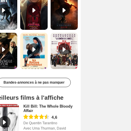
Le Triangle d'or Bande-annonce VF
Les Matins merveilleux Bande-annonce VF
De la Comédie-Française Teaser VF
Bandes-annonces à ne pas manquer
illeurs films à l'affiche
Kill Bill: The Whole Bloody
Affair
4,6
De Quentin Tarantino
Avec Uma Thurman, David