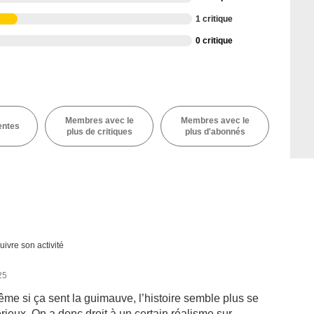
1 critique
0 critique
Membres avec le
Membres avec le
entes
plus de critiques
plus d'abonnés
uivre son activité
25
ême si ça sent la guimauve, l’histoire semble plus se
rieux. On a donc droit à un certain réalisme sur