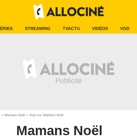
ÉRIES
STREAMING
TVACTU
VIDÉOS
VOD
Mamans Noël
Avis sur Mamans Noël
Mamans Noël