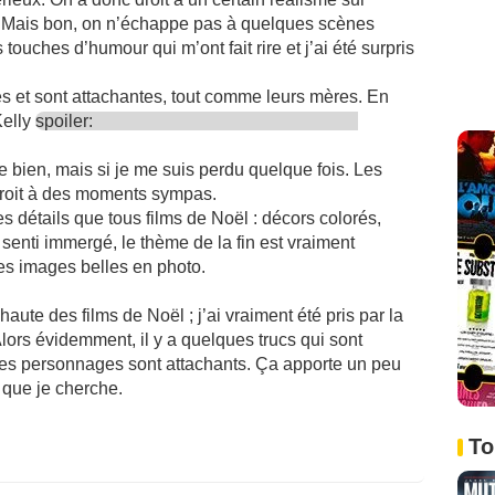
le. Mais bon, on n’échappe pas à quelques scènes
s touches d’humour qui m’ont fait rire et j’ai été surpris
les et sont attachantes, tout comme leurs mères. En
Kelly
spoiler:
e bien, mais si je me suis perdu quelque fois. Les
roit à des moments sympas.
détails que tous films de Noël : décors colorés,
enti immergé, le thème de la fin est vraiment
es images belles en photo.
te des films de Noël ; j’ai vraiment été pris par la
lors évidemment, il y a quelques trucs qui sont
e, les personnages sont attachants. Ça apporte un peu
e que je cherche.
To