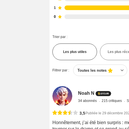
1
0
Trier par :
Les plus utiles
Les plus réc
Filtrer par :
Toutes les notes
Noah N
34 abonnés
215 critiques
S
3,5
Publiée le 29 décembre 20
Honnêtement, j’ai été bien surpris : m
tourner sur le drame et se prend au sé