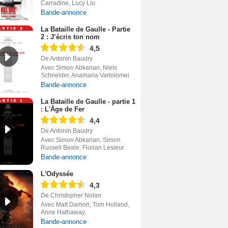
Carradine, Lucy Liu
Bande-annonce
La Bataille de Gaulle - Partie
2 : J’écris ton nom
4,5
De Antonin Baudry
Avec Simon Abkarian, Niels
Schneider, Anamaria Vartolomei
Bande-annonce
La Bataille de Gaulle - partie 1
: L'Âge de Fer
4,4
De Antonin Baudry
Avec Simon Abkarian, Simon
Russell Beale, Florian Lesieur
Bande-annonce
L'Odyssée
4,3
De Christopher Nolan
Avec Matt Damon, Tom Holland,
Anne Hathaway
Bande-annonce