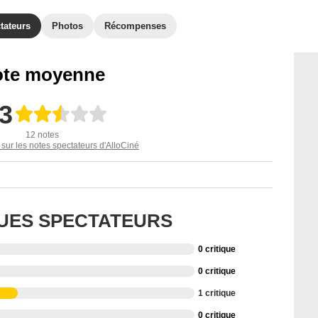
tateurs
Photos
Récompenses
te moyenne
,3
12 notes
 sur les notes spectateurs d'AlloCiné
QUES SPECTATEURS
0 critique
0 critique
1 critique
0 critique