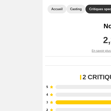
Accueil
Casting
Critiques spec
No
2
En savoir plus
2 CRITI
5
4
3
2