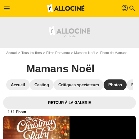
profil
menu
search
Accueil
Tous les films
Films Romance
Mamans Noël
Photo de Mamans Noël - Photo 1
Mamans Noël
Accueil
Casting
Critiques spectateurs
Photos
Réc
RETOUR À LA GALERIE
1
/ 1 Photo