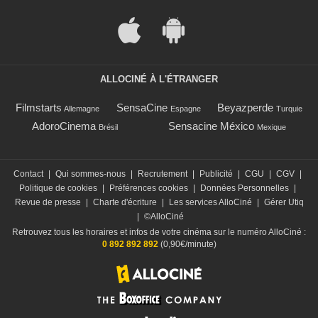
ALLOCINÉ À L'ÉTRANGER
Filmstarts
SensaCine
Beyazperde
Allemagne
Espagne
Turquie
AdoroCinema
Sensacine México
Brésil
Mexique
Contact
|
Qui sommes-nous
|
Recrutement
|
Publicité
|
CGU
|
CGV
|
Politique de cookies
|
Préférences cookies
|
Données Personnelles
|
Revue de presse
|
Charte d'écriture
|
Les services AlloCiné
|
Gérer Utiq
|
©AlloCiné
Retrouvez tous les horaires et infos de votre cinéma sur le numéro AlloCiné :
0 892 892 892
(0,90€/minute)