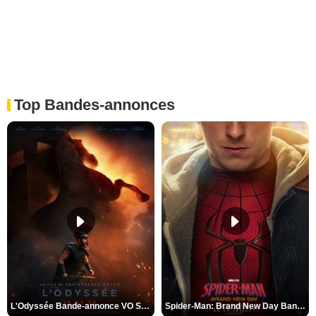
Top Bandes-annonces
L'Odyssée Bande-annonce VO STFR
Spider-Man: Brand New Day Bande-annonce VO STFR