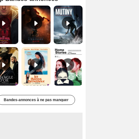
Spider-Man: Brand New Day Bande-annonce VO STFR
L'Odyssée Bande-annonce VO STFR
Mutiny Bande-annonce VO STFR
Le Triangle d'or Bande-annonce VF
Les Matins merveilleux Bande-annonce VF
Home stories Bande-annonce VO STFR
Bandes-annonces à ne pas manquer