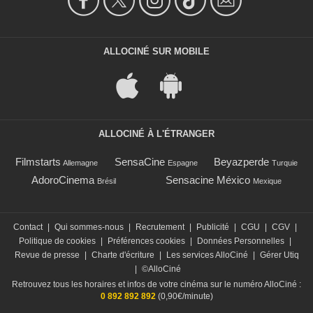
ALLOCINÉ SUR MOBILE
ALLOCINÉ À L'ÉTRANGER
Filmstarts
SensaCine
Beyazperde
Allemagne
Espagne
Turquie
AdoroCinema
Sensacine México
Brésil
Mexique
Contact
|
Qui sommes-nous
|
Recrutement
|
Publicité
|
CGU
|
CGV
|
Politique de cookies
|
Préférences cookies
|
Données Personnelles
|
Revue de presse
|
Charte d'écriture
|
Les services AlloCiné
|
Gérer Utiq
|
©AlloCiné
Retrouvez tous les horaires et infos de votre cinéma sur le numéro AlloCiné :
0 892 892 892
(0,90€/minute)