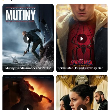
Mutiny Bande-annonce VO STFR
Spider-Man: Brand New Day Bande-annonce VO STFR