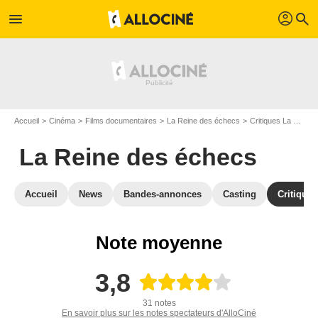
profil
menu
search
Accueil
Cinéma
Films documentaires
La Reine des échecs
Critiques La Reine des échecs
La Reine des échecs
Accueil
News
Bandes-annonces
Casting
Critiques
Note moyenne
3,8
31 notes
En savoir plus sur les notes spectateurs d'AlloCiné