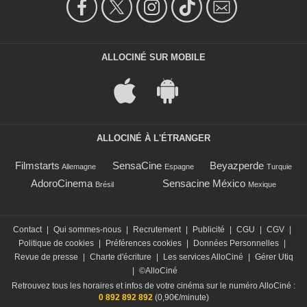
ALLOCINÉ SUR MOBILE
ALLOCINÉ À L'ÉTRANGER
Filmstarts
SensaCine
Beyazperde
Allemagne
Espagne
Turquie
AdoroCinema
Sensacine México
Brésil
Mexique
Contact
|
Qui sommes-nous
|
Recrutement
|
Publicité
|
CGU
|
CGV
|
Politique de cookies
|
Préférences cookies
|
Données Personnelles
|
Revue de presse
|
Charte d'écriture
|
Les services AlloCiné
|
Gérer Utiq
|
©AlloCiné
Retrouvez tous les horaires et infos de votre cinéma sur le numéro AlloCiné :
0 892 892 892
(0,90€/minute)