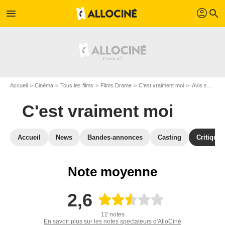
profil
menu
search
Accueil
Cinéma
Tous les films
Films Drame
C'est vraiment moi
Avis sur C'est vraiment moi
C'est vraiment moi
Accueil
News
Bandes-annonces
Casting
Critiques
Note moyenne
2,6
12 notes
En savoir plus sur les notes spectateurs d'AlloCiné