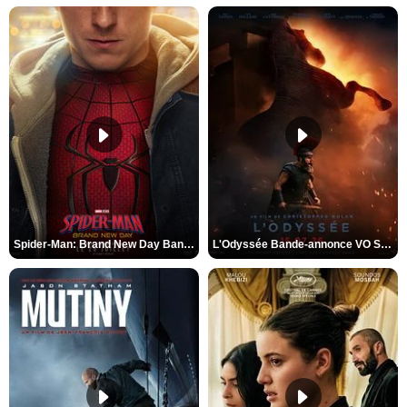
Spider-Man: Brand New Day Bande-annonce VO STFR
L'Odyssée Bande-annonce VO STFR