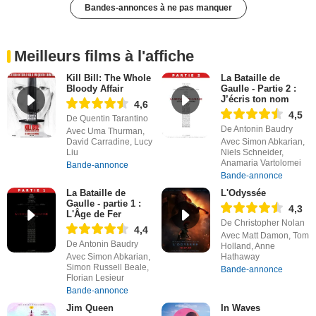
Bandes-annonces à ne pas manquer
Meilleurs films à l'affiche
Kill Bill: The Whole
La Bataille de
Bloody Affair
Gaulle - Partie 2 :
J’écris ton nom
4,6
4,5
De Quentin Tarantino
De Antonin Baudry
Avec Uma Thurman,
David Carradine, Lucy
Avec Simon Abkarian,
Liu
Niels Schneider,
Anamaria Vartolomei
Bande-annonce
Bande-annonce
La Bataille de
L'Odyssée
Gaulle - partie 1 :
4,3
L'Âge de Fer
De Christopher Nolan
4,4
Avec Matt Damon, Tom
De Antonin Baudry
Holland, Anne
Avec Simon Abkarian,
Hathaway
Simon Russell Beale,
Bande-annonce
Florian Lesieur
Bande-annonce
Jim Queen
In Waves