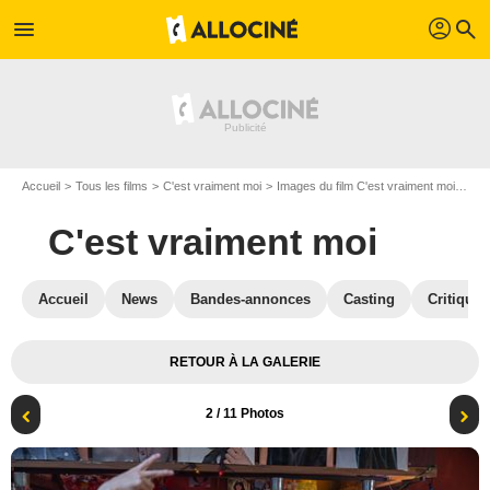
profil
menu
search
Accueil
Tous les films
C'est vraiment moi
Images du film C'est vraiment moi
Pho
C'est vraiment moi
Accueil
News
Bandes-annonces
Casting
Critiques
RETOUR À LA GALERIE
2
/ 11 Photos