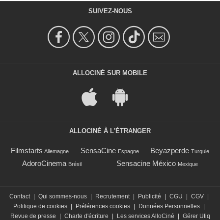
SUIVEZ-NOUS
ALLOCINÉ SUR MOBILE
ALLOCINÉ À L'ÉTRANGER
Filmstarts
SensaCine
Beyazperde
Allemagne
Espagne
Turquie
AdoroCinema
Sensacine México
Brésil
Mexique
Contact
|
Qui sommes-nous
|
Recrutement
|
Publicité
|
CGU
|
CGV
|
Politique de cookies
|
Préférences cookies
|
Données Personnelles
|
Revue de presse
|
Charte d'écriture
|
Les services AlloCiné
|
Gérer Utiq