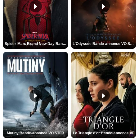
Spider-Man: Brand New Day Bande-annonce VO STFR
L'Odyssée Bande-annonce VO STFR
Mutiny Bande-annonce VO STFR
Le Triangle d'or Bande-annonce VF