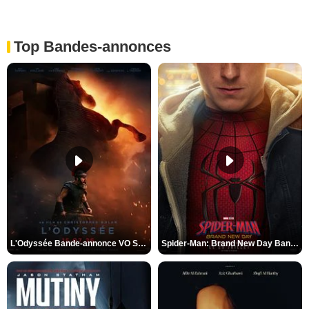
Top Bandes-annonces
L'Odyssée Bande-annonce VO STFR
Spider-Man: Brand New Day Bande-annonce VO STFR