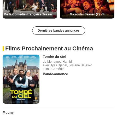
De la Comédie-Française Teaser (3) VF
Microstar Teaser (2) VF
Dernières bandes annonces
Films Prochainement au Cinéma
Tombé du ciel
de Mohamed Hamidi
avec Ilyes Djadel, Josiane Balasko
Film - Comédie
Bande-annonce
Mutiny