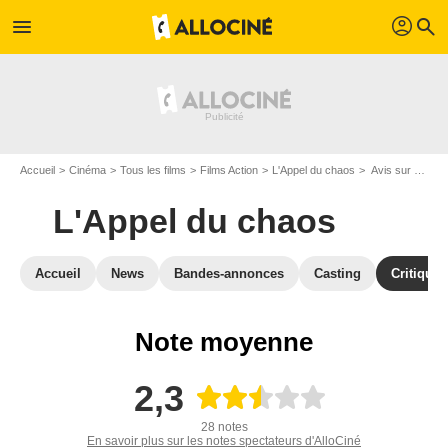
profil
menu
search
Accueil
Cinéma
Tous les films
Films Action
L'Appel du chaos
Avis sur L'Appel du chaos
L'Appel du chaos
Accueil
News
Bandes-annonces
Casting
Critiques
Note moyenne
2,3
28 notes
En savoir plus sur les notes spectateurs d'AlloCiné