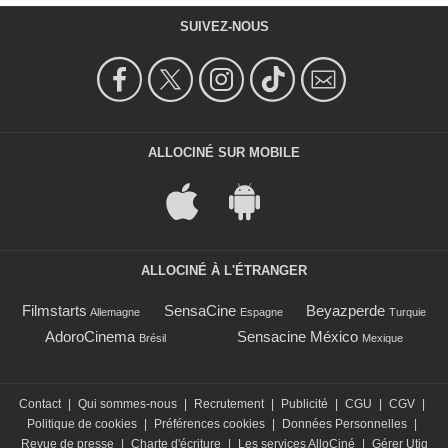
SUIVEZ-NOUS
ALLOCINÉ SUR MOBILE
ALLOCINÉ À L'ÉTRANGER
Filmstarts
SensaCine
Beyazperde
Allemagne
Espagne
Turquie
AdoroCinema
Sensacine México
Brésil
Mexique
Contact
|
Qui sommes-nous
|
Recrutement
|
Publicité
|
CGU
|
CGV
|
Politique de cookies
|
Préférences cookies
|
Données Personnelles
|
Revue de presse
|
Charte d'écriture
|
Les services AlloCiné
|
Gérer Utiq