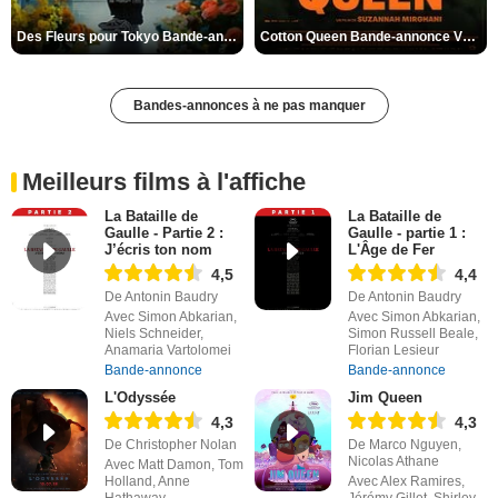
Des Fleurs pour Tokyo Bande-annonce VO STFR
Cotton Queen Bande-annonce VO STFR
Bandes-annonces à ne pas manquer
Meilleurs films à l'affiche
La Bataille de
La Bataille de
Gaulle - Partie 2 :
Gaulle - partie 1 :
J’écris ton nom
L'Âge de Fer
4,5
4,4
De Antonin Baudry
De Antonin Baudry
Avec Simon Abkarian,
Avec Simon Abkarian,
Niels Schneider,
Simon Russell Beale,
Anamaria Vartolomei
Florian Lesieur
Bande-annonce
Bande-annonce
L'Odyssée
Jim Queen
4,3
4,3
De Christopher Nolan
De Marco Nguyen,
Nicolas Athane
Avec Matt Damon, Tom
Holland, Anne
Avec Alex Ramires,