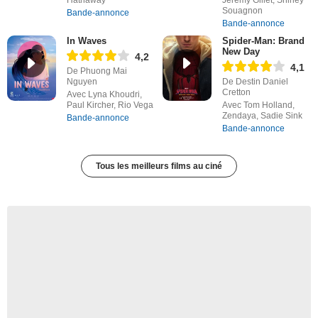
Hathaway
Jérémy Gillet, Shirley
Souagnon
Bande-annonce
Bande-annonce
In Waves
Spider-Man: Brand
New Day
4,2
4,1
De Phuong Mai
Nguyen
De Destin Daniel
Cretton
Avec Lyna Khoudri,
Paul Kircher, Rio Vega
Avec Tom Holland,
Zendaya, Sadie Sink
Bande-annonce
Bande-annonce
Tous les meilleurs films au ciné