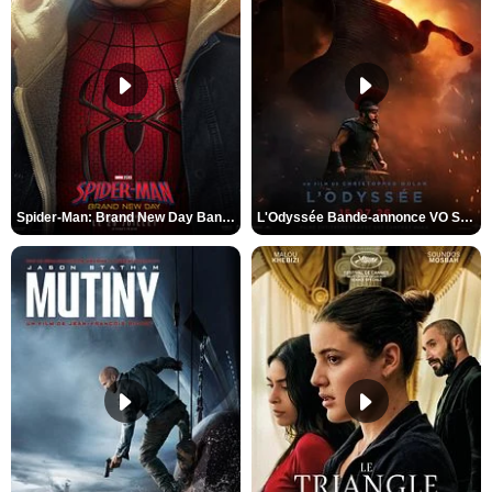
Spider-Man: Brand New Day Bande-annonce VO STFR
L'Odyssée Bande-annonce VO STFR