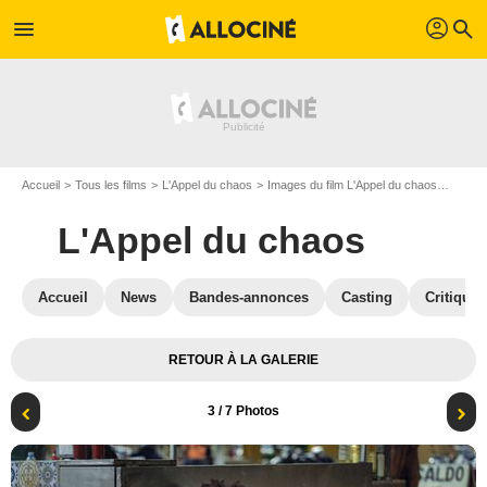
profil
menu
search
Accueil
Tous les films
L'Appel du chaos
Images du film L'Appel du chaos
Photo 
L'Appel du chaos
Accueil
News
Bandes-annonces
Casting
Critiques
RETOUR À LA GALERIE
3
/ 7 Photos