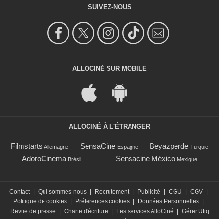
SUIVEZ-NOUS
ALLOCINÉ SUR MOBILE
ALLOCINÉ À L'ÉTRANGER
Filmstarts
SensaCine
Beyazperde
Allemagne
Espagne
Turquie
AdoroCinema
Sensacine México
Brésil
Mexique
Contact
|
Qui sommes-nous
|
Recrutement
|
Publicité
|
CGU
|
CGV
|
Politique de cookies
|
Préférences cookies
|
Données Personnelles
|
Revue de presse
|
Charte d'écriture
|
Les services AlloCiné
|
Gérer Utiq