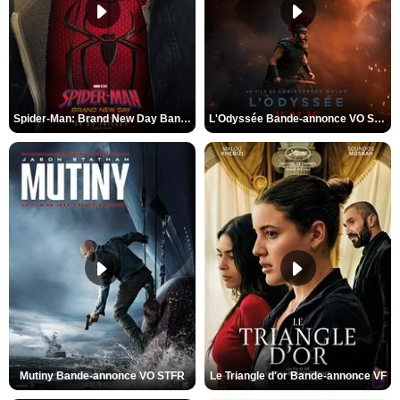
Spider-Man: Brand New Day Bande-annonce VO STFR
L'Odyssée Bande-annonce VO STFR
Mutiny Bande-annonce VO STFR
Le Triangle d'or Bande-annonce VF