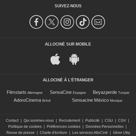
SUIVEZ-NOUS
ALLOCINÉ SUR MOBILE
ALLOCINÉ À L'ÉTRANGER
Filmstarts
SensaCine
Beyazperde
Allemagne
Espagne
Turquie
AdoroCinema
Sensacine México
Brésil
Mexique
Contact
|
Qui sommes-nous
|
Recrutement
|
Publicité
|
CGU
|
CGV
|
Politique de cookies
|
Préférences cookies
|
Données Personnelles
|
Revue de presse
|
Charte d'écriture
|
Les services AlloCiné
|
Gérer Utiq