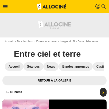
profil
menu
search
Accueil
Tous les films
Entre ciel et terre
Images du film Entre ciel et terre
Affiche
Entre ciel et terre
Accueil
Séances
News
Bandes-annonces
Casting
RETOUR À LA GALERIE
1
/ 8 Photos