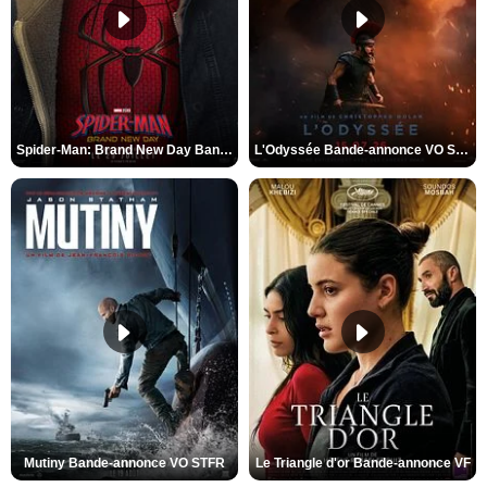
Spider-Man: Brand New Day Bande-annonce VO STFR
L'Odyssée Bande-annonce VO STFR
Mutiny Bande-annonce VO STFR
Le Triangle d'or Bande-annonce VF