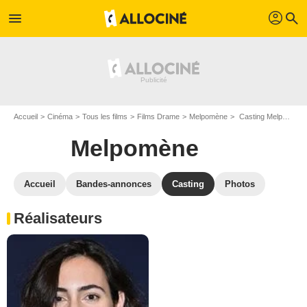
profil
menu
search
Accueil
Cinéma
Tous les films
Films Drame
Melpomène
Casting Melpomène
Melpomène
Accueil
Bandes-annonces
Casting
Photos
Réalisateurs