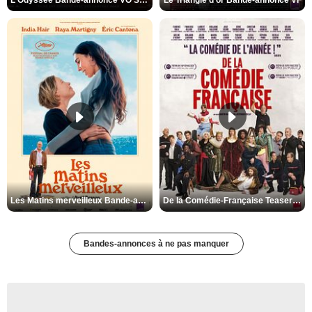
L'Odyssée Bande-annonce VO STFR
Le Triangle d'or Bande-annonce VF
Les Matins merveilleux Bande-annonce VF
De la Comédie-Française Teaser VF
Bandes-annonces à ne pas manquer