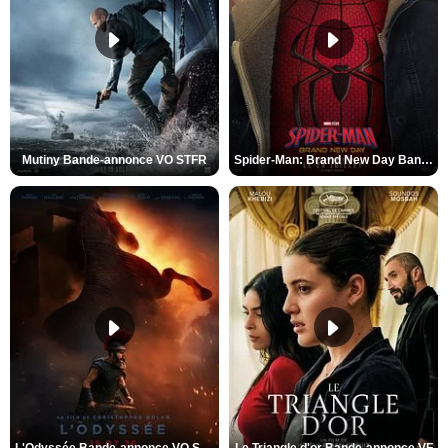
Mutiny Bande-annonce VO STFR
Spider-Man: Brand New Day Bande-annonce VO STFR