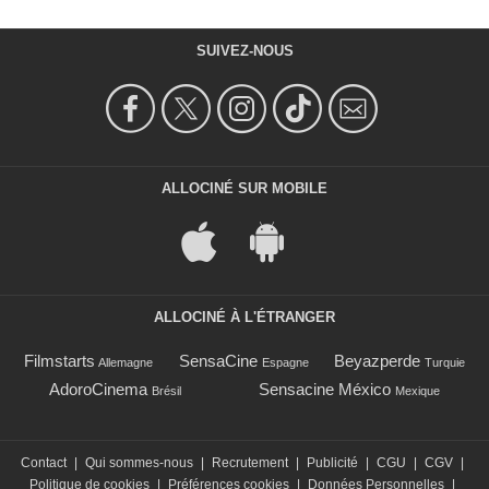
SUIVEZ-NOUS
ALLOCINÉ SUR MOBILE
ALLOCINÉ À L'ÉTRANGER
Filmstarts
SensaCine
Beyazperde
Allemagne
Espagne
Turquie
AdoroCinema
Sensacine México
Brésil
Mexique
Contact
|
Qui sommes-nous
|
Recrutement
|
Publicité
|
CGU
|
CGV
|
Politique de cookies
|
Préférences cookies
|
Données Personnelles
|