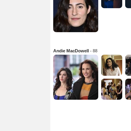
Andie MacDowell
- 88