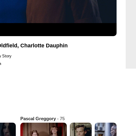
dfield, Charlotte Dauphin
w Story
n
Pascal Greggory
- 75