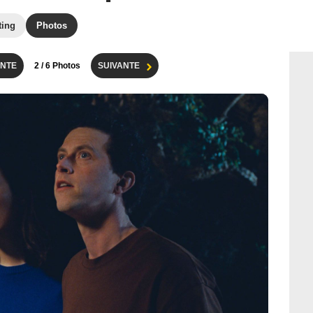
ting
Photos
NTE
2
/ 6 Photos
SUIVANTE