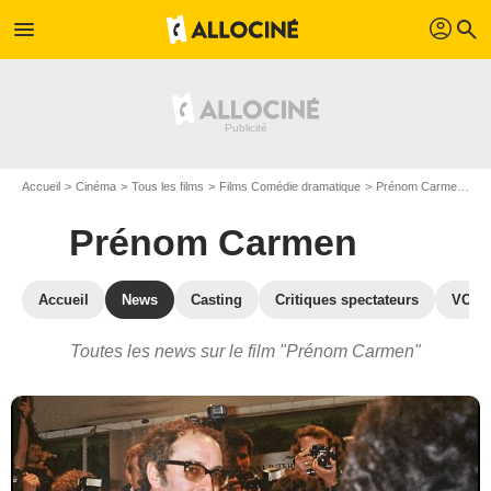
profil
menu
search
Accueil
Cinéma
Tous les films
Films Comédie dramatique
Prénom Carmen
Ac
Prénom Carmen
Accueil
News
Casting
Critiques spectateurs
VOD
Toutes les news sur le film "Prénom Carmen"