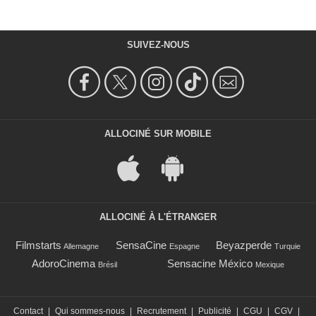
SUIVEZ-NOUS
ALLOCINÉ SUR MOBILE
ALLOCINÉ À L'ÉTRANGER
Filmstarts
SensaCine
Beyazperde
Allemagne
Espagne
Turquie
AdoroCinema
Sensacine México
Brésil
Mexique
Contact
|
Qui sommes-nous
|
Recrutement
|
Publicité
|
CGU
|
CGV
|