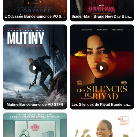
L'Odyssée Bande-annonce VO STFR
Spider-Man: Brand New Day Bande-annonce VO STFR
Mutiny Bande-annonce VO STFR
Les Silences de Riyad Bande-annonce VO STFR