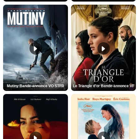
Mutiny Bande-annonce VO STFR
Le Triangle d'or Bande-annonce VF