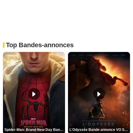
Top Bandes-annonces
Spider-Man: Brand New Day Bande-annonce VO STFR
L'Odyssée Bande-annonce VO STFR