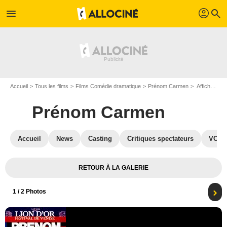
profil
menu
search
Accueil
Tous les films
Films Comédie dramatique
Prénom Carmen
Affiche du film Prénom Carmen - Photo 1
Prénom Carmen
Accueil
News
Casting
Critiques spectateurs
VOD
RETOUR À LA GALERIE
1
/ 2 Photos