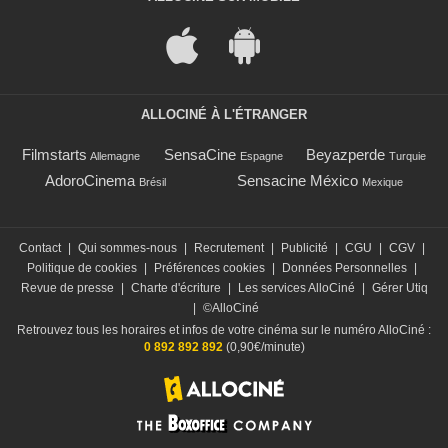
ALLOCINÉ À L'ÉTRANGER
Filmstarts
SensaCine
Beyazperde
Allemagne
Espagne
Turquie
AdoroCinema
Sensacine México
Brésil
Mexique
Contact
|
Qui sommes-nous
|
Recrutement
|
Publicité
|
CGU
|
CGV
|
Politique de cookies
|
Préférences cookies
|
Données Personnelles
|
Revue de presse
|
Charte d'écriture
|
Les services AlloCiné
|
Gérer Utiq
|
©AlloCiné
Retrouvez tous les horaires et infos de votre cinéma sur le numéro AlloCiné :
0 892 892 892
(0,90€/minute)