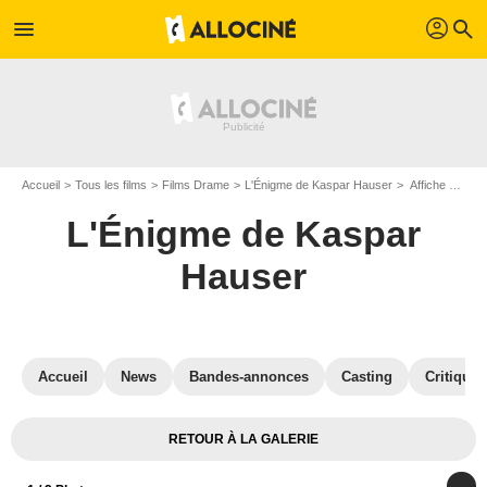
profil
menu
search
Accueil
Tous les films
Films Drame
L'Énigme de Kaspar Hauser
Affiche du film L'Énigme de Kaspar Hauser - Photo 1
L'Énigme de Kaspar
Hauser
Accueil
News
Bandes-annonces
Casting
Critiques
RETOUR À LA GALERIE