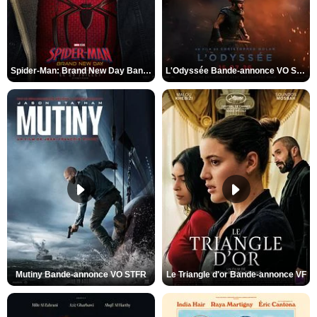
Spider-Man: Brand New Day Bande-annonce VO STFR
L'Odyssée Bande-annonce VO STFR
Mutiny Bande-annonce VO STFR
Le Triangle d'or Bande-annonce VF