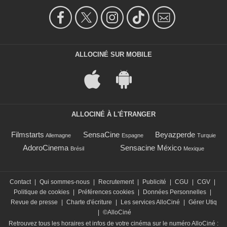
ALLOCINÉ SUR MOBILE
ALLOCINÉ À L'ÉTRANGER
Filmstarts
SensaCine
Beyazperde
Allemagne
Espagne
Turquie
AdoroCinema
Sensacine México
Brésil
Mexique
Contact
|
Qui sommes-nous
|
Recrutement
|
Publicité
|
CGU
|
CGV
|
Politique de cookies
|
Préférences cookies
|
Données Personnelles
|
Revue de presse
|
Charte d'écriture
|
Les services AlloCiné
|
Gérer Utiq
|
©AlloCiné
Retrouvez tous les horaires et infos de votre cinéma sur le numéro AlloCiné :