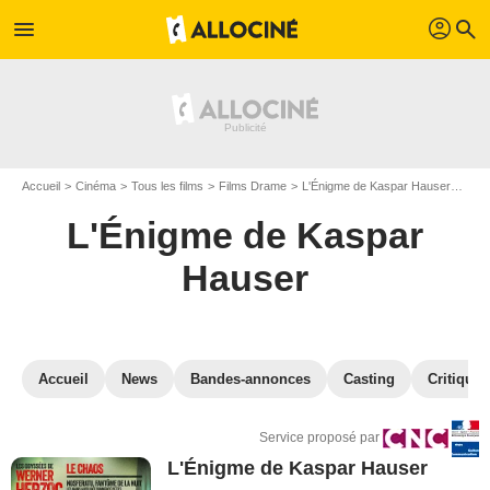
profil
menu
search
Accueil
Cinéma
Tous les films
Films Drame
L'Énigme de Kaspar Hauser
VOD
L'Énigme de Kaspar
Hauser
Accueil
News
Bandes-annonces
Casting
Critiques
Service proposé par
L'Énigme de Kaspar Hauser