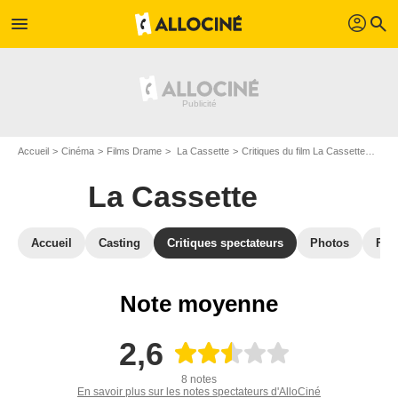
profil
menu
search
Accueil
Cinéma
Films Drame
La Cassette
Critiques du film La Cassette
Dern
La Cassette
Accueil
Casting
Critiques spectateurs
Photos
Film
Note moyenne
2,6
8 notes
En savoir plus sur les notes spectateurs d'AlloCiné