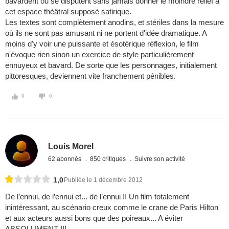
bavardent ou se disputent sans jamais donner le moindre relief à
cet espace théâtral supposé satirique.
Les textes sont complètement anodins, et stériles dans la mesure
où ils ne sont pas amusant ni ne portent d'idée dramatique. A
moins d'y voir une puissante et ésotérique réflexion, le film
n'évoque rien sinon un exercice de style particulièrement
ennuyeux et bavard. De sorte que les personnages, initialement
pittoresques, deviennent vite franchement pénibles.
0
0
Louis Morel
62 abonnés
850 critiques
Suivre son activité
1,0
Publiée le 1 décembre 2012
De l’ennui, de l’ennui et... de l’ennui !! Un film totalement
inintéressant, au scénario creux comme le crane de Paris Hilton
et aux acteurs aussi bons que des poireaux... A éviter
ABSOLUMENT !!!