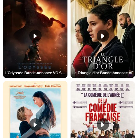
L'Odyssée Bande-annonce VO STFR
Le Triangle d'or Bande-annonce VF