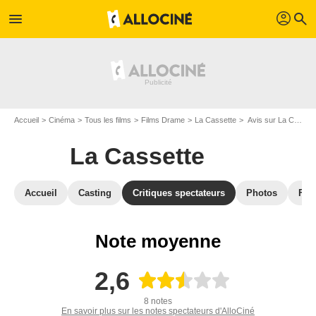
profil
menu
search
Accueil
Cinéma
Tous les films
Films Drame
La Cassette
Avis sur La Cassette
La Cassette
Accueil
Casting
Critiques spectateurs
Photos
Film
Note moyenne
2,6
8 notes
En savoir plus sur les notes spectateurs d'AlloCiné