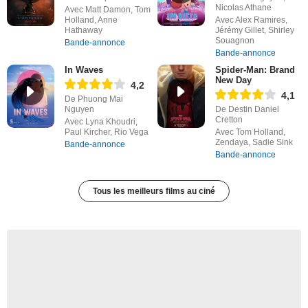
Nicolas Athane
Avec Matt Damon, Tom
Holland, Anne
Avec Alex Ramires,
Hathaway
Jérémy Gillet, Shirley
Souagnon
Bande-annonce
Bande-annonce
In Waves
Spider-Man: Brand
New Day
4,2
4,1
De Phuong Mai
Nguyen
De Destin Daniel
Cretton
Avec Lyna Khoudri,
Paul Kircher, Rio Vega
Avec Tom Holland,
Zendaya, Sadie Sink
Bande-annonce
Bande-annonce
Tous les meilleurs films au ciné