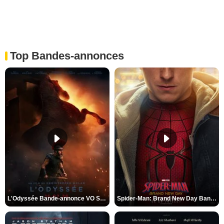
Top Bandes-annonces
L'Odyssée Bande-annonce VO STFR
Spider-Man: Brand New Day Bande-annonce VO STFR