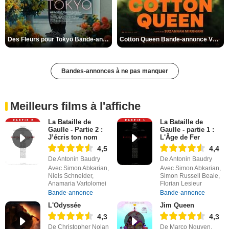
Des Fleurs pour Tokyo Bande-annonce VO STFR
Cotton Queen Bande-annonce VO STFR
Bandes-annonces à ne pas manquer
Meilleurs films à l'affiche
La Bataille de
La Bataille de
Gaulle - Partie 2 :
Gaulle - partie 1 :
J’écris ton nom
L'Âge de Fer
4,5
4,4
De Antonin Baudry
De Antonin Baudry
Avec Simon Abkarian,
Avec Simon Abkarian,
Niels Schneider,
Simon Russell Beale,
Anamaria Vartolomei
Florian Lesieur
Bande-annonce
Bande-annonce
L'Odyssée
Jim Queen
4,3
4,3
De Christopher Nolan
De Marco Nguyen,