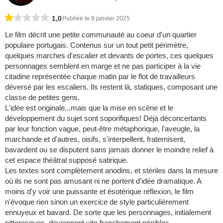
1,0
Publiée le 9 janvier 2025
Le film décrit une petite communauté au coeur d'un quartier
populaire portugais. Contenus sur un tout petit périmètre,
quelques marches d'escalier et devants de portes, ces quelques
personnages semblent en marge et ne pas participer à la vie
citadine représentée chaque matin par le flot de travailleurs
déversé par les escaliers. Ils restent là, statiques, composant une
classe de petites gens.
L'idée est originale...mais que la mise en scène et le
développement du sujet sont soporifiques! Déjà déconcertants
par leur fonction vague, peut-être métaphorique, l'aveugle, la
marchande et d'autres, oisifs, s'interpellent, fraternisent,
bavardent ou se disputent sans jamais donner le moindre relief à
cet espace théâtral supposé satirique.
Les textes sont complètement anodins, et stériles dans la mesure
où ils ne sont pas amusant ni ne portent d'idée dramatique. A
moins d'y voir une puissante et ésotérique réflexion, le film
n'évoque rien sinon un exercice de style particulièrement
ennuyeux et bavard. De sorte que les personnages, initialement
pittoresques, deviennent vite franchement pénibles.