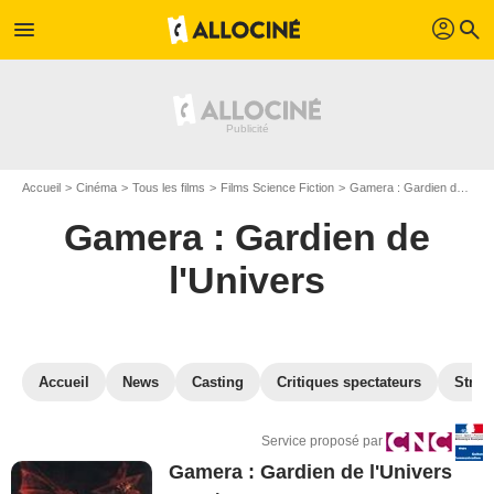
profil
menu
search
Accueil
Cinéma
Tous les films
Films Science Fiction
Gamera : Gardien de l'Univers
Gamera : Gardien de
l'Univers
Accueil
News
Casting
Critiques spectateurs
Strea
Service proposé par
Gamera : Gardien de l'Univers