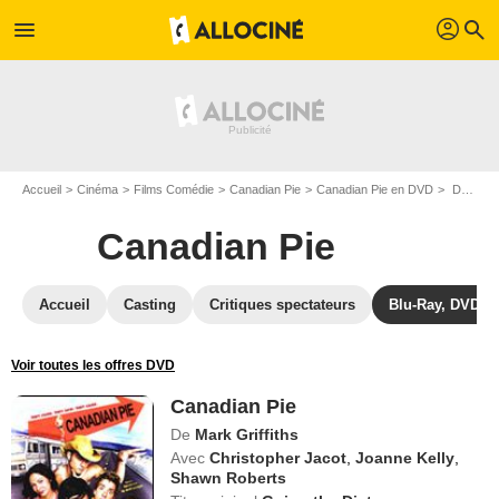
profil
menu
search
Accueil
Cinéma
Films Comédie
Canadian Pie
Canadian Pie en DVD
DVD Canadian Pie
Canadian Pie
Accueil
Casting
Critiques spectateurs
Blu-Ray, DVD
Voir toutes les offres DVD
Canadian Pie
De
Mark Griffiths
Avec
Christopher Jacot
,
Joanne Kelly
,
Shawn Roberts