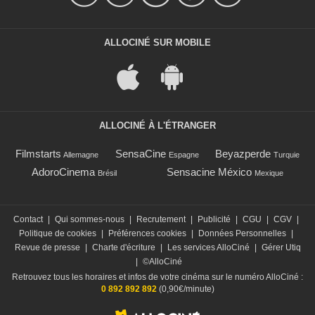
ALLOCINÉ SUR MOBILE
ALLOCINÉ À L'ÉTRANGER
Filmstarts
SensaCine
Beyazperde
Allemagne
Espagne
Turquie
AdoroCinema
Sensacine México
Brésil
Mexique
Contact
|
Qui sommes-nous
|
Recrutement
|
Publicité
|
CGU
|
CGV
|
Politique de cookies
|
Préférences cookies
|
Données Personnelles
|
Revue de presse
|
Charte d'écriture
|
Les services AlloCiné
|
Gérer Utiq
|
©AlloCiné
Retrouvez tous les horaires et infos de votre cinéma sur le numéro AlloCiné :
0 892 892 892
(0,90€/minute)