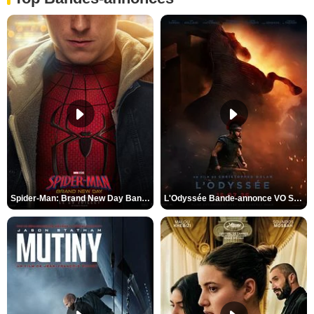
Spider-Man: Brand New Day Bande-annonce VO STFR
L'Odyssée Bande-annonce VO STFR