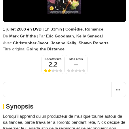
1 juillet 2008
en DVD
|
1h 33min
|
Comédie
,
Romance
De
Mark Griffiths
Par
Eric Goodman
,
Kelly Senecal
|
Avec
Christopher Jacot
,
Joanne Kelly
,
Shawn Roberts
Titre original
Going the Distance
Spectateurs
Mes amis
2,2
--
Synopsis
Lorsqu'il apprend qu'un producteur de musique tourne autour de
sa fiancée, partie travailler à Toronto pendant l'été, Nick décide de
traverser le Canada afin de la rejoindre et de reconquérir son