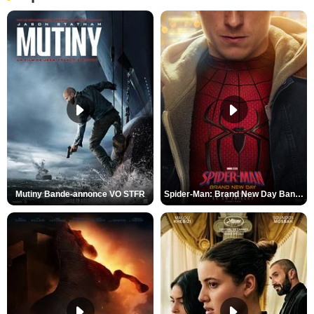
Mutiny Bande-annonce VO STFR
Spider-Man: Brand New Day Bande-annonce VO STFR