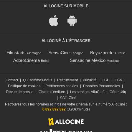
ALLOCINÉ SUR MOBILE
ALLOCINÉ À L'ÉTRANGER
Filmstarts
SensaCine
Beyazperde
Allemagne
Espagne
Turquie
AdoroCinema
Sensacine México
Brésil
Mexique
Contact
|
Qui sommes-nous
|
Recrutement
|
Publicité
|
CGU
|
CGV
|
Politique de cookies
|
Préférences cookies
|
Données Personnelles
|
Revue de presse
|
Charte d'écriture
|
Les services AlloCiné
|
Gérer Utiq
|
©AlloCiné
Retrouvez tous les horaires et infos de votre cinéma sur le numéro AlloCiné :
0 892 892 892
(0,90€/minute)