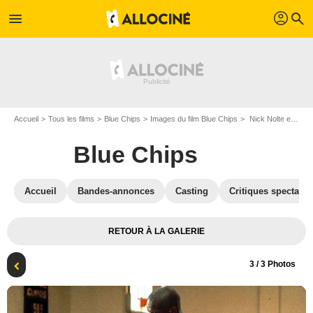
profil
menu
search
Accueil
Tous les films
Blue Chips
Images du film Blue Chips
Nick Nolte et Shaquille O'Neal
Blue Chips
Accueil
Bandes-annonces
Casting
Critiques spectateu
RETOUR À LA GALERIE
3
/ 3 Photos