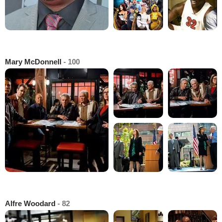
Mary McDonnell
- 100
Alfre Woodard
- 82