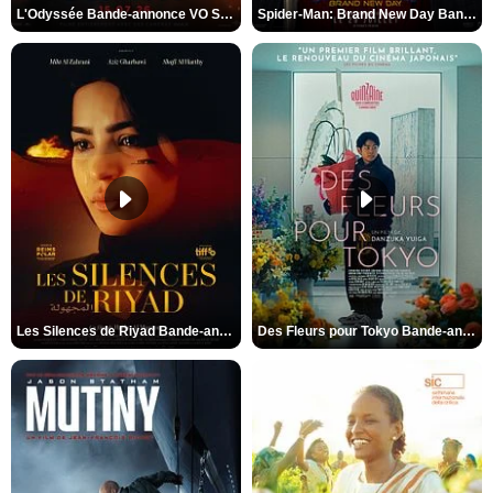
L'Odyssée Bande-annonce VO STFR
Spider-Man: Brand New Day Bande-annonce VO STFR
Les Silences de Riyad Bande-annonce VO STFR
Des Fleurs pour Tokyo Bande-annonce VO STFR