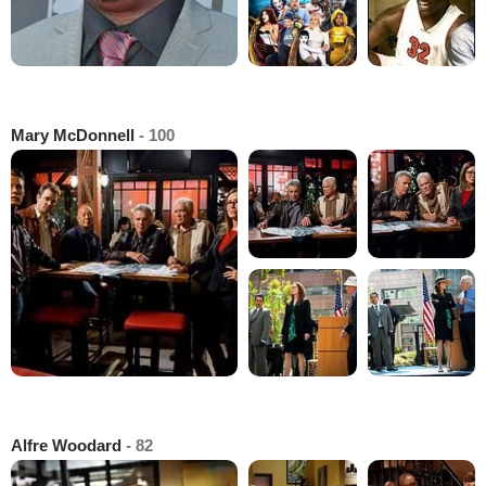
Mary McDonnell
- 100
Alfre Woodard
- 82