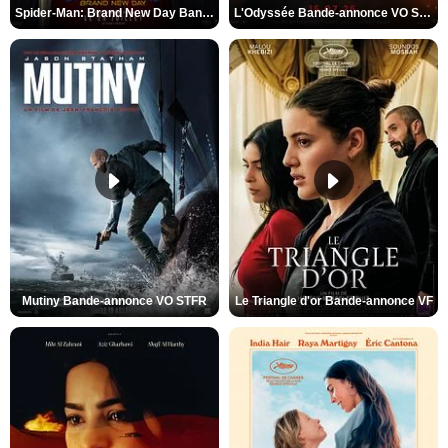
Spider-Man: Brand New Day Bande-annonce VO STFR
L'Odyssée Bande-annonce VO STFR
Mutiny Bande-annonce VO STFR
Le Triangle d'or Bande-annonce VF