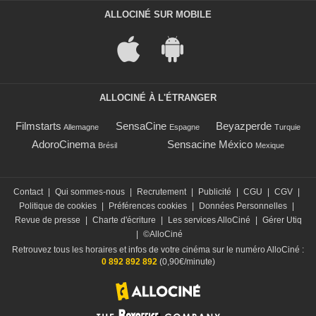
ALLOCINÉ SUR MOBILE
ALLOCINÉ À L'ÉTRANGER
Filmstarts
SensaCine
Beyazperde
Allemagne
Espagne
Turquie
AdoroCinema
Sensacine México
Brésil
Mexique
Contact
|
Qui sommes-nous
|
Recrutement
|
Publicité
|
CGU
|
CGV
|
Politique de cookies
|
Préférences cookies
|
Données Personnelles
|
Revue de presse
|
Charte d'écriture
|
Les services AlloCiné
|
Gérer Utiq
|
©AlloCiné
Retrouvez tous les horaires et infos de votre cinéma sur le numéro AlloCiné :
0 892 892 892
(0,90€/minute)