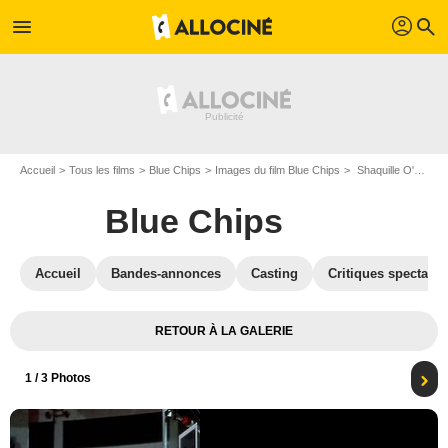
profil
menu
search
Accueil
Tous les films
Blue Chips
Images du film Blue Chips
Shaquille O'Neal
Blue Chips
Accueil
Bandes-annonces
Casting
Critiques spectateu
RETOUR À LA GALERIE
1
/ 3 Photos