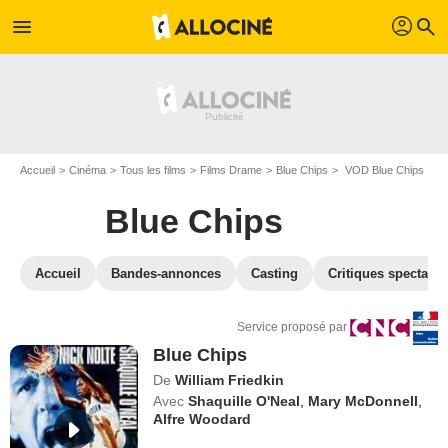
profil
menu
search
Accueil
Cinéma
Tous les films
Films Drame
Blue Chips
VOD Blue Chips
Blue Chips
Accueil
Bandes-annonces
Casting
Critiques spectateu
Service proposé par
Blue Chips
De
William Friedkin
Avec
Shaquille O'Neal
,
Mary McDonnell
,
Alfre Woodard