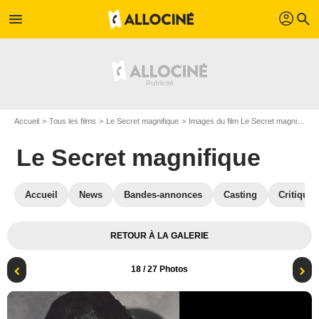
profil
menu
search
Accueil
Tous les films
Le Secret magnifique
Images du film Le Secret magnifique
Le Secret magnifique
Accueil
News
Bandes-annonces
Casting
Critiques
RETOUR À LA GALERIE
18
/ 27 Photos