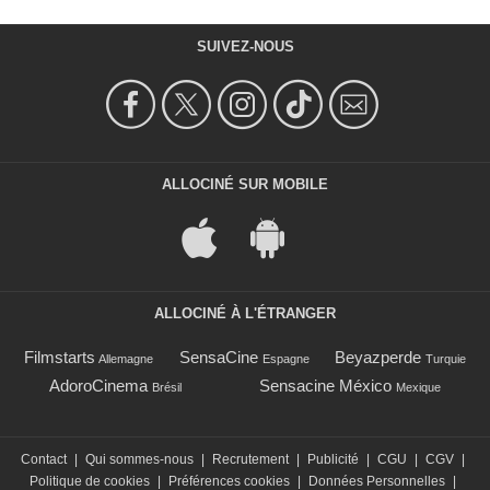
SUIVEZ-NOUS
ALLOCINÉ SUR MOBILE
ALLOCINÉ À L'ÉTRANGER
Filmstarts
SensaCine
Beyazperde
Allemagne
Espagne
Turquie
AdoroCinema
Sensacine México
Brésil
Mexique
Contact
|
Qui sommes-nous
|
Recrutement
|
Publicité
|
CGU
|
CGV
|
Politique de cookies
|
Préférences cookies
|
Données Personnelles
|