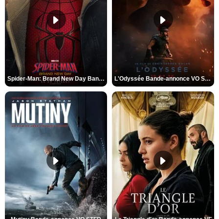
Spider-Man: Brand New Day Bande-annonce VO STFR
L'Odyssée Bande-annonce VO STFR