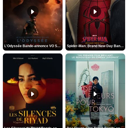
L'Odyssée Bande-annonce VO STFR
Spider-Man: Brand New Day Bande-annonce VO STFR