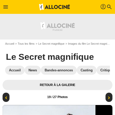
profil
menu
search
Accueil
Tous les films
Le Secret magnifique
Images du film Le Secret magnifique
Le Secret magnifique
Accueil
News
Bandes-annonces
Casting
Critiques
RETOUR À LA GALERIE
19
/ 27 Photos