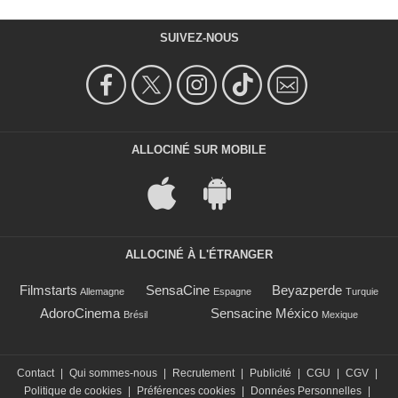
SUIVEZ-NOUS
ALLOCINÉ SUR MOBILE
ALLOCINÉ À L'ÉTRANGER
Filmstarts
SensaCine
Beyazperde
Allemagne
Espagne
Turquie
AdoroCinema
Sensacine México
Brésil
Mexique
Contact
|
Qui sommes-nous
|
Recrutement
|
Publicité
|
CGU
|
CGV
|
Politique de cookies
|
Préférences cookies
|
Données Personnelles
|