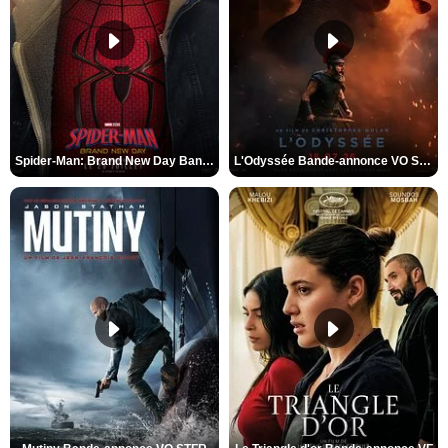
Spider-Man: Brand New Day Bande-annonce VO STFR
L'Odyssée Bande-annonce VO STFR