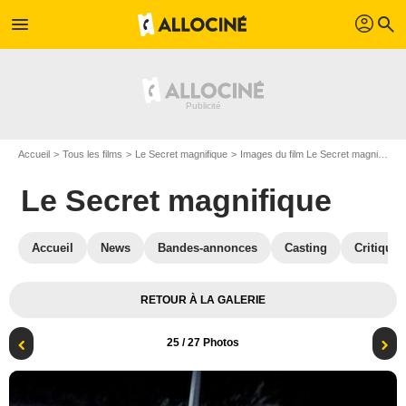
profil
menu
search
Accueil
Tous les films
Le Secret magnifique
Images du film Le Secret magnifique
Le Secret magnifique
Accueil
News
Bandes-annonces
Casting
Critiques
RETOUR À LA GALERIE
25
/ 27 Photos