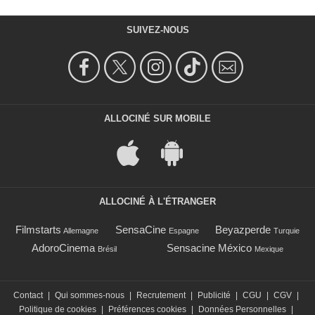
SUIVEZ-NOUS
ALLOCINÉ SUR MOBILE
ALLOCINÉ À L'ÉTRANGER
Filmstarts
SensaCine
Beyazperde
Allemagne
Espagne
Turquie
AdoroCinema
Sensacine México
Brésil
Mexique
Contact
|
Qui sommes-nous
|
Recrutement
|
Publicité
|
CGU
|
CGV
|
Politique de cookies
|
Préférences cookies
|
Données Personnelles
|