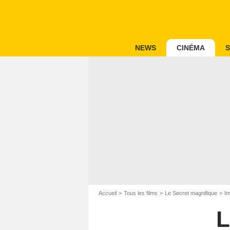
NEWS
CINÉMA
S
Accueil
Tous les films
Le Secret magnifique
Im
L