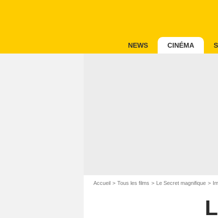
NEWS
CINÉMA
S
Accueil
Tous les films
Le Secret magnifique
Im
L