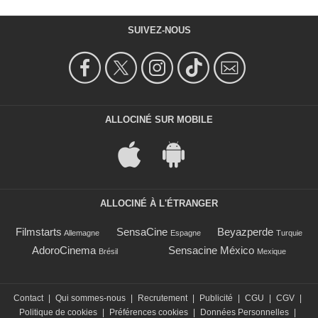
SUIVEZ-NOUS
ALLOCINÉ SUR MOBILE
ALLOCINÉ À L'ÉTRANGER
Filmstarts
SensaCine
Beyazperde
Allemagne
Espagne
Turquie
AdoroCinema
Sensacine México
Brésil
Mexique
Contact
|
Qui sommes-nous
|
Recrutement
|
Publicité
|
CGU
|
CGV
|
Politique de cookies
|
Préférences cookies
|
Données Personnelles
|