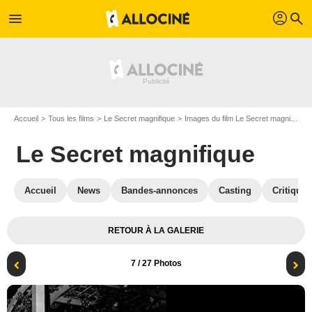
profil
menu
search
Accueil
Tous les films
Le Secret magnifique
Images du film Le Secret magnifique
Le Secret magnifique
Accueil
News
Bandes-annonces
Casting
Critiques
RETOUR À LA GALERIE
7
/ 27 Photos