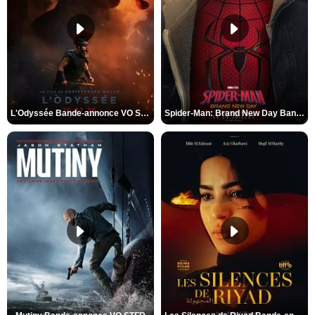
L'Odyssée Bande-annonce VO STFR
Spider-Man: Brand New Day Bande-annonce VO STFR