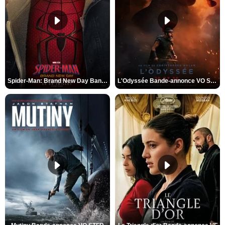
Spider-Man: Brand New Day Bande-annonce VO STFR
L'Odyssée Bande-annonce VO STFR