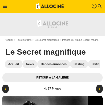
profil
menu
search
Accueil
Tous les films
Le Secret magnifique
Images du film Le Secret magnifique
Le Secret magnifique
Accueil
News
Bandes-annonces
Casting
Critiques
RETOUR À LA GALERIE
4
/ 27 Photos