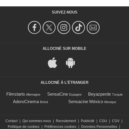
SUIVEZ-NOUS
ALLOCINÉ SUR MOBILE
ALLOCINÉ À L'ÉTRANGER
Filmstarts
SensaCine
Beyazperde
Allemagne
Espagne
Turquie
AdoroCinema
Sensacine México
Brésil
Mexique
Contact
|
Qui sommes-nous
|
Recrutement
|
Publicité
|
CGU
|
CGV
|
Politique de cookies
|
Préférences cookies
|
Données Personnelles
|