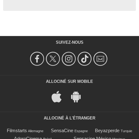
SUIVEZ-NOUS
ALLOCINÉ SUR MOBILE
ALLOCINÉ À L'ÉTRANGER
Filmstarts
SensaCine
Beyazperde
Allemagne
Espagne
Turquie
AdoroCinema
Sensacine México
Brésil
Mexique