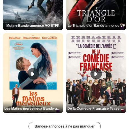
Mutiny Bande-annonce VO STFR
Le Triangle d'or Bande-annonce VF
Les Matins merveilleux Bande-annonce VF
De la Comédie-Française Teaser VF
Bandes-annonces à ne pas manquer