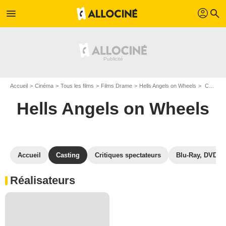
profil
menu
search
Accueil
Cinéma
Tous les films
Films Drame
Hells Angels on Wheels
Casting Hells Angels on Wheels
Hells Angels on Wheels
Accueil
Casting
Critiques spectateurs
Blu-Ray, DVD
Réalisateurs