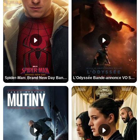
Spider-Man: Brand New Day Bande-annonce VO STFR
L'Odyssée Bande-annonce VO STFR