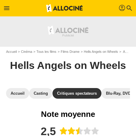
profil
menu
search
Accueil
Cinéma
Tous les films
Films Drame
Hells Angels on Wheels
Avis sur Hells Angels on Wheels
Hells Angels on Wheels
Accueil
Casting
Critiques spectateurs
Blu-Ray, DVD
Note moyenne
2,5