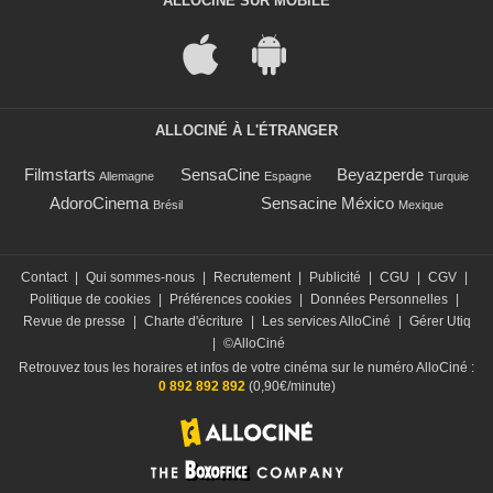
ALLOCINÉ SUR MOBILE
ALLOCINÉ À L'ÉTRANGER
Filmstarts
SensaCine
Beyazperde
Allemagne
Espagne
Turquie
AdoroCinema
Sensacine México
Brésil
Mexique
Contact
|
Qui sommes-nous
|
Recrutement
|
Publicité
|
CGU
|
CGV
|
Politique de cookies
|
Préférences cookies
|
Données Personnelles
|
Revue de presse
|
Charte d'écriture
|
Les services AlloCiné
|
Gérer Utiq
|
©AlloCiné
Retrouvez tous les horaires et infos de votre cinéma sur le numéro AlloCiné :
0 892 892 892
(0,90€/minute)