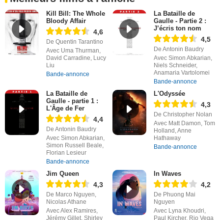
Kill Bill: The Whole
La Bataille de
Bloody Affair
Gaulle - Partie 2 :
J’écris ton nom
4,6
4,5
De Quentin Tarantino
De Antonin Baudry
Avec Uma Thurman,
David Carradine, Lucy
Avec Simon Abkarian,
Liu
Niels Schneider,
Anamaria Vartolomei
Bande-annonce
Bande-annonce
La Bataille de
L'Odyssée
Gaulle - partie 1 :
4,3
L'Âge de Fer
De Christopher Nolan
4,4
Avec Matt Damon, Tom
De Antonin Baudry
Holland, Anne
Avec Simon Abkarian,
Hathaway
Simon Russell Beale,
Bande-annonce
Florian Lesieur
Bande-annonce
Jim Queen
In Waves
4,3
4,2
De Marco Nguyen,
De Phuong Mai
Nicolas Athane
Nguyen
Avec Alex Ramires,
Avec Lyna Khoudri,
Jérémy Gillet, Shirley
Paul Kircher, Rio Vega