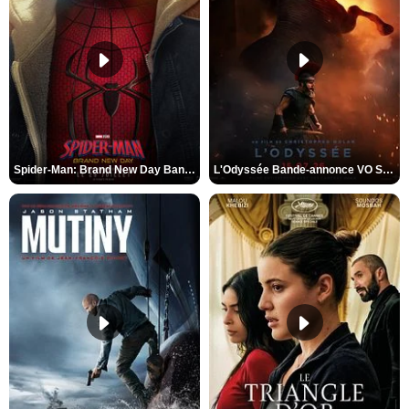
Spider-Man: Brand New Day Bande-annonce VO STFR
L'Odyssée Bande-annonce VO STFR