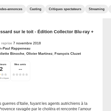
ndes-annonces
Casting
Critiques spectateurs
Streaming
sard sur le toit - Édition Collector Blu-ray +
 reprise
7 novembre 2018
n-Paul Rappeneau
liette Binoche
,
Olivier Martinez
,
François Cluzet
teurs
Mes amis
,2
--
4 critiques
guerres d'Italie, fuyant les agents autrichiens à la
Provence ravagée par le choléra et rencontre l'amour