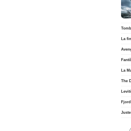
Tombé
La fi
Aven
Fant
La Ma
The D
Levit
Fjord
Juste