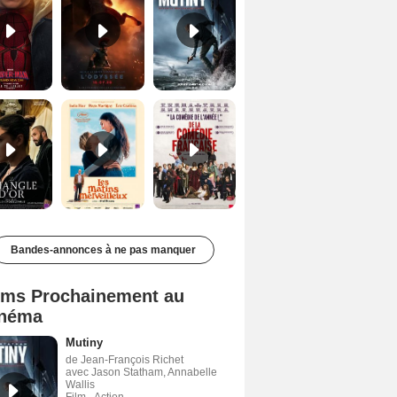
Le Triangle d'or Bande-annonce VF
Les Matins merveilleux Bande-annonce VF
De la Comédie-Française Teaser VF
Bandes-annonces à ne pas manquer
lms Prochainement au
néma
Mutiny
de Jean-François Richet
avec Jason Statham, Annabelle
Wallis