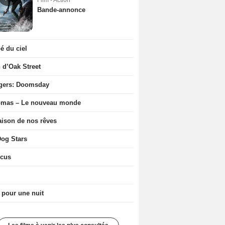
Film - Action
Bande-annonce
 du ciel
n d’Oak Street
gers: Doomsday
ômas – Le nouveau monde
ison de nos rêves
og Stars
icus
 pour une nuit