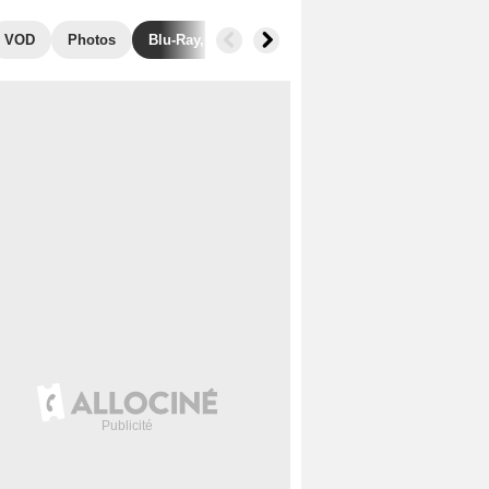
VOD
Photos
Blu-Ray, DVD
Musique
Secrets de tourna