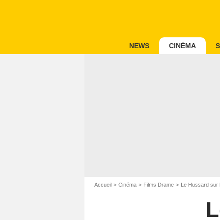
NEWS
CINÉMA
S
Accueil
Cinéma
Films Drame
Le Hussard sur l
L