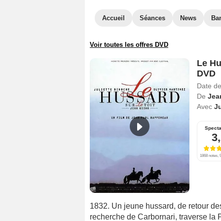
Accueil
Séances
News
Ba
Voir toutes les offres DVD
Le Hus
DVD
Date de
De
Jea
Avec
Ju
Specta
3
1868 notes, 9
1832. Un jeune hussard, de retour des 
recherche de Carbornari, traverse la 