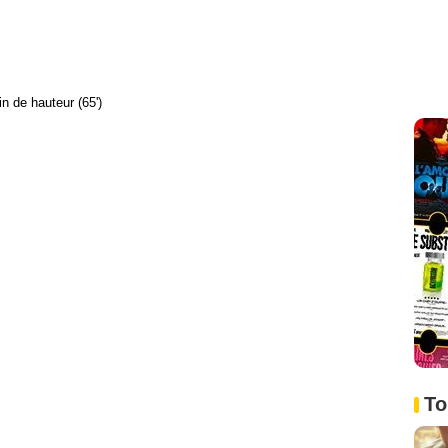
in de hauteur (65')
To