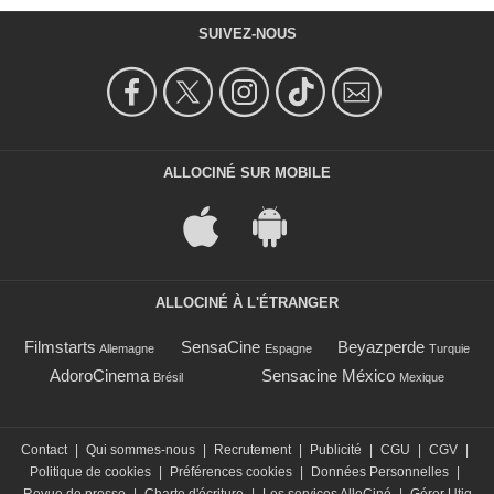
SUIVEZ-NOUS
ALLOCINÉ SUR MOBILE
ALLOCINÉ À L'ÉTRANGER
Filmstarts
SensaCine
Beyazperde
Allemagne
Espagne
Turquie
AdoroCinema
Sensacine México
Brésil
Mexique
Contact
|
Qui sommes-nous
|
Recrutement
|
Publicité
|
CGU
|
CGV
|
Politique de cookies
|
Préférences cookies
|
Données Personnelles
|