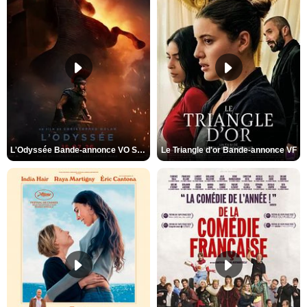
L'Odyssée Bande-annonce VO STFR
Le Triangle d'or Bande-annonce VF