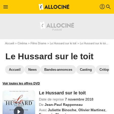
profil
menu
search
Accueil
Cinéma
Films Drame
Le Hussard sur le toit
Le Hussard sur le toit en Blu Ray
Le Hussard sur le toit
Accueil
News
Bandes-annonces
Casting
Critiques
Voir toutes les offres DVD
Le Hussard sur le toit
Date de reprise
7 novembre 2018
De
Jean-Paul Rappeneau
Avec
Juliette Binoche
,
Olivier Martinez
,