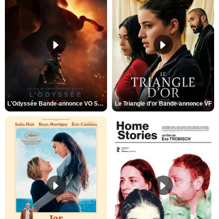
L'Odyssée Bande-annonce VO STFR
Le Triangle d'or Bande-annonce VF