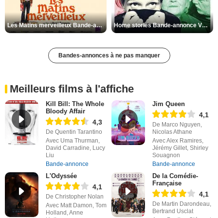
Les Matins merveilleux Bande-annonce VF
Home stories Bande-annonce VO STFR
Bandes-annonces à ne pas manquer
Meilleurs films à l'affiche
Kill Bill: The Whole
Jim Queen
Bloody Affair
4,1
4,3
De Marco Nguyen,
De Quentin Tarantino
Nicolas Athane
Avec Uma Thurman,
Avec Alex Ramires,
David Carradine, Lucy
Jérémy Gillet, Shirley
Liu
Souagnon
Bande-annonce
Bande-annonce
L'Odyssée
De la Comédie-
Française
4,1
4,1
De Christopher Nolan
De Martin Darondeau,
Avec Matt Damon, Tom
Bertrand Usclat
Holland, Anne