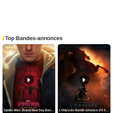
Top Bandes-annonces
Spider-Man: Brand New Day Bande-annonce VO STFR
L'Odyssée Bande-annonce VO STFR