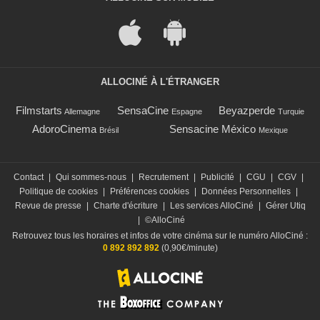
ALLOCINÉ À L'ÉTRANGER
Filmstarts
SensaCine
Beyazperde
Allemagne
Espagne
Turquie
AdoroCinema
Sensacine México
Brésil
Mexique
Contact
|
Qui sommes-nous
|
Recrutement
|
Publicité
|
CGU
|
CGV
|
Politique de cookies
|
Préférences cookies
|
Données Personnelles
|
Revue de presse
|
Charte d'écriture
|
Les services AlloCiné
|
Gérer Utiq
|
©AlloCiné
Retrouvez tous les horaires et infos de votre cinéma sur le numéro AlloCiné :
0 892 892 892
(0,90€/minute)