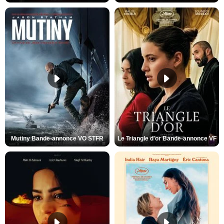
Mutiny Bande-annonce VO STFR
Le Triangle d'or Bande-annonce VF