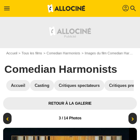
profil
menu
search
Accueil
Tous les films
Comedian Harmonists
Images du film Comedian Harmonists
Comedian Harmonists
Accueil
Casting
Critiques spectateurs
Critiques press
RETOUR À LA GALERIE
3
/ 14 Photos