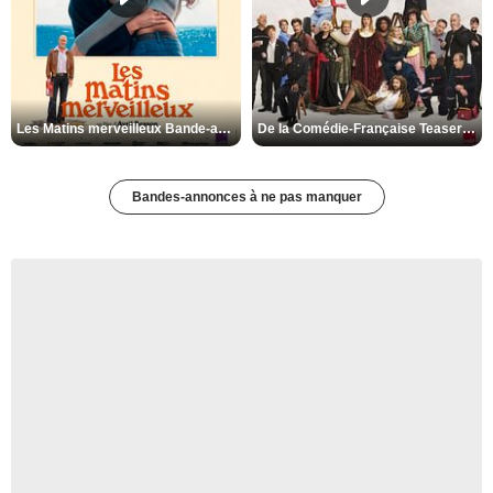
Les Matins merveilleux Bande-annonce VF
De la Comédie-Française Teaser VF
Bandes-annonces à ne pas manquer