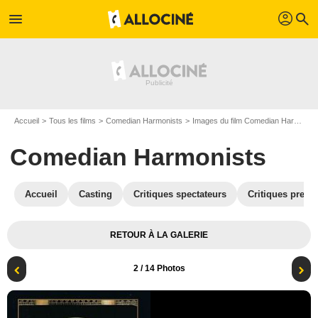
profil
menu
search
Accueil
Tous les films
Comedian Harmonists
Images du film Comedian Harmonists
Comedian Harmonists
Accueil
Casting
Critiques spectateurs
Critiques press
RETOUR À LA GALERIE
2
/ 14 Photos