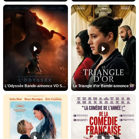
L'Odyssée Bande-annonce VO STFR
Le Triangle d'or Bande-annonce VF