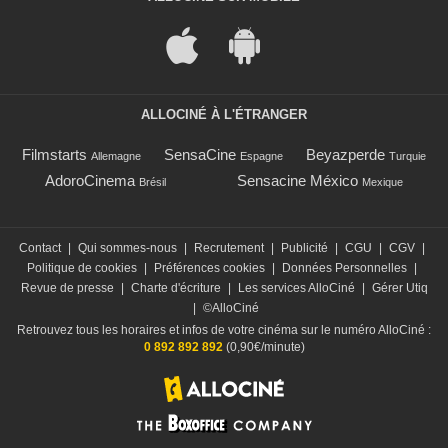
ALLOCINÉ À L'ÉTRANGER
Filmstarts
SensaCine
Beyazperde
Allemagne
Espagne
Turquie
AdoroCinema
Sensacine México
Brésil
Mexique
Contact
|
Qui sommes-nous
|
Recrutement
|
Publicité
|
CGU
|
CGV
|
Politique de cookies
|
Préférences cookies
|
Données Personnelles
|
Revue de presse
|
Charte d'écriture
|
Les services AlloCiné
|
Gérer Utiq
|
©AlloCiné
Retrouvez tous les horaires et infos de votre cinéma sur le numéro AlloCiné :
0 892 892 892
(0,90€/minute)