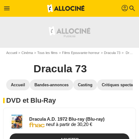
profil
menu
search
Accueil
Cinéma
Tous les films
Films Epouvante-horreur
Dracula 73
Dracula 73 en DVD Blu Ray
Dracula 73
Accueil
Bandes-annonces
Casting
Critiques spectateu
DVD et Blu-Ray
Dracula A.D. 1972 Blu-ray (Blu-ray)
neuf à partir de 30,20 €