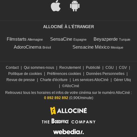
ALLOCINÉ À L'ÉTRANGER
Filmstarts
SensaCine
Beyazperde
Allemagne
Espagne
Turquie
AdoroCinema
Sensacine México
Brésil
Mexique
Contact
|
Qui sommes-nous
|
Recrutement
|
Publicité
|
CGU
|
CGV
|
Politique de cookies
|
Préférences cookies
|
Données Personnelles
|
Revue de presse
|
Charte d'écriture
|
Les services AlloCiné
|
Gérer Utiq
|
©AlloCiné
Retrouvez tous les horaires et infos de votre cinéma sur le numéro AlloCiné :
0 892 892 892
(0,90€/minute)