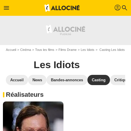
profil
menu
search
Accueil
Cinéma
Tous les films
Films Drame
Les Idiots
Casting Les Idiots
Les Idiots
Accueil
News
Bandes-annonces
Casting
Critiques
Réalisateurs