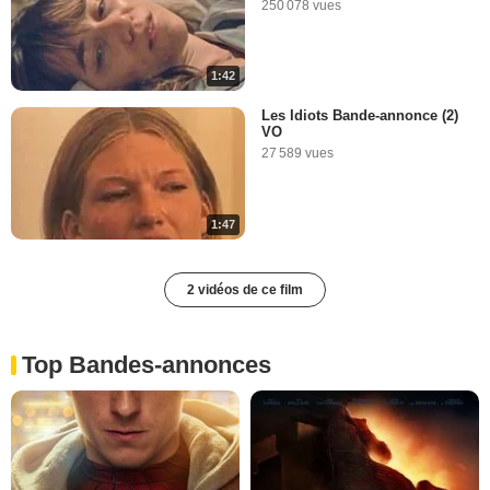
250 078 vues
1:42
Les Idiots Bande-annonce (2)
VO
27 589 vues
1:47
2 vidéos de ce film
Top Bandes-annonces