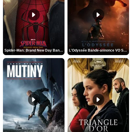
Spider-Man: Brand New Day Bande-annonce VO STFR
L'Odyssée Bande-annonce VO STFR