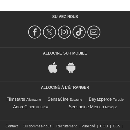
SUIVEZ-NOUS
ALLOCINÉ SUR MOBILE
ALLOCINÉ À L'ÉTRANGER
Filmstarts
SensaCine
Beyazperde
Allemagne
Espagne
Turquie
AdoroCinema
Sensacine México
Brésil
Mexique
Contact
|
Qui sommes-nous
|
Recrutement
|
Publicité
|
CGU
|
CGV
|