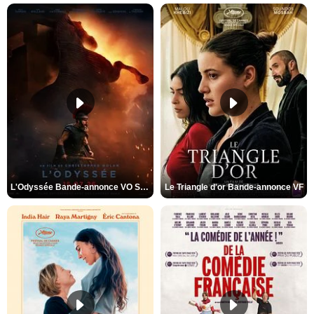
L'Odyssée Bande-annonce VO STFR
Le Triangle d'or Bande-annonce VF