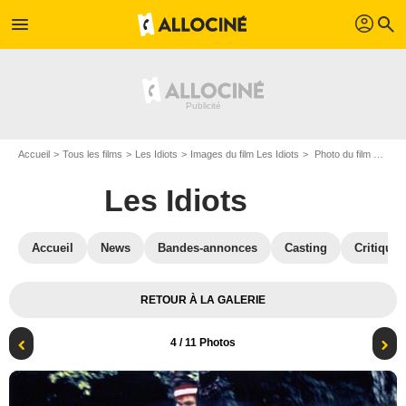
profil
menu
search
Accueil
Tous les films
Les Idiots
Images du film Les Idiots
Photo du film Les Idiots - Photo 4
Les Idiots
Accueil
News
Bandes-annonces
Casting
Critiques
RETOUR À LA GALERIE
4
/ 11 Photos