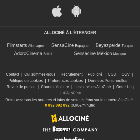
ALLOCINÉ À L'ÉTRANGER
Filmstarts
SensaCine
Beyazperde
Allemagne
Espagne
Turquie
AdoroCinema
Sensacine México
Brésil
Mexique
Contact
|
Qui sommes-nous
|
Recrutement
|
Publicité
|
CGU
|
CGV
|
Politique de cookies
|
Préférences cookies
|
Données Personnelles
|
Revue de presse
|
Charte d'écriture
|
Les services AlloCiné
|
Gérer Utiq
|
©AlloCiné
Retrouvez tous les horaires et infos de votre cinéma sur le numéro AlloCiné :
0 892 892 892
(0,90€/minute)