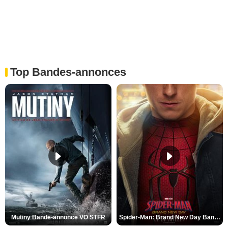
Top Bandes-annonces
Mutiny Bande-annonce VO STFR
Spider-Man: Brand New Day Bande-annonce VO STFR