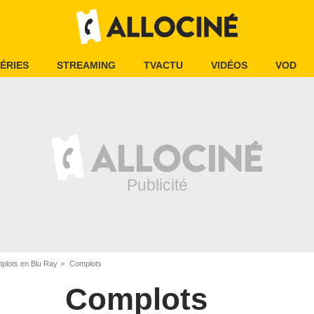
ÉRIES
STREAMING
TVACTU
VIDÉOS
VOD
plots en Blu Ray
Complots
Complots