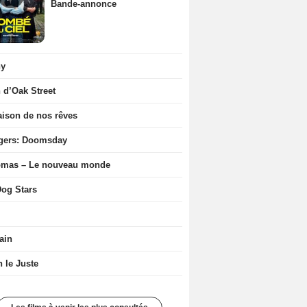
Bande-annonce
ny
n d’Oak Street
ison de nos rêves
gers: Doomsday
ômas – Le nouveau monde
og Stars
ain
n le Juste