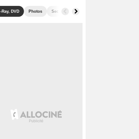
u-Ray, DVD
Photos
Secrets de tournage
Films similaires