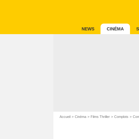
NEWS
CINÉMA
S
Accueil
Cinéma
Films Thriller
Complots
Com