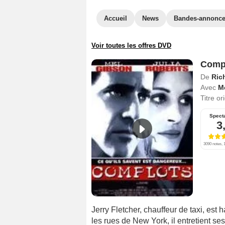
Accueil
News
Bandes-annonc
Voir toutes les offres DVD
Comp
De
Ric
Avec
M
Titre or
Spect
3
3090 notes, 1
Jerry Fletcher, chauffeur de taxi, est 
les rues de New York, il entretient se