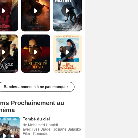
Le Triangle d'or Bande-annonce VF
Les Silences de Riyad Bande-annonce VO STFR
Les Matins merveilleux Bande-annonce VF
Bandes-annonces à ne pas manquer
lms Prochainement au
néma
Tombé du ciel
de Mohamed Hamidi
avec Ilyes Djadel, Josiane Balasko
Film - Comédie