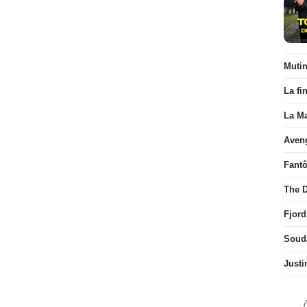
Muti
La fi
La Ma
Aven
Fant
The D
Fjord
Soud
Justi