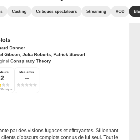
es
Casting
Critiques spectateurs
Streaming
VOD
Bl
lots
hard Donner
el Gibson
,
Julia Roberts
,
Patrick Stewart
iginal
Conspiracy Theory
ateurs
Mes amis
,2
--
57 critiques
hante par des visions fugaces et effrayantes. Sillonnant
s clients d'obscurs complots connus de lui seul. Tout le