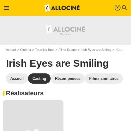
profil
menu
search
Accueil
Cinéma
Tous les films
Films Drame
Irish Eyes are Smiling
Casting Irish Eyes are Smiling
Irish Eyes are Smiling
Accueil
Casting
Récompenses
Films similaires
Réalisateurs