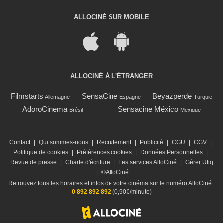
ALLOCINÉ SUR MOBILE
ALLOCINÉ À L'ÉTRANGER
Filmstarts
SensaCine
Beyazperde
Allemagne
Espagne
Turquie
AdoroCinema
Sensacine México
Brésil
Mexique
Contact
|
Qui sommes-nous
|
Recrutement
|
Publicité
|
CGU
|
CGV
|
Politique de cookies
|
Préférences cookies
|
Données Personnelles
|
Revue de presse
|
Charte d'écriture
|
Les services AlloCiné
|
Gérer Utiq
|
©AlloCiné
Retrouvez tous les horaires et infos de votre cinéma sur le numéro AlloCiné :
0 892 892 892
(0,90€/minute)