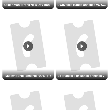
Spider-Man: Brand New Day Bande-annonce VO STFR
L'Odyssée Bande-annonce VO STFR
Mutiny Bande-annonce VO STFR
Le Triangle d'or Bande-annonce VF