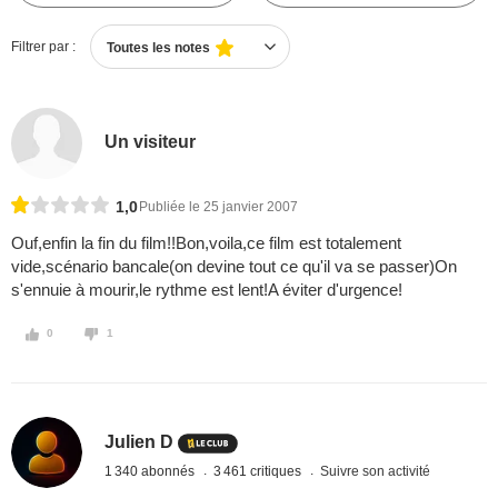
Filtrer par :
Toutes les notes
Un visiteur
1,0
Publiée le 25 janvier 2007
Ouf,enfin la fin du film!!Bon,voila,ce film est totalement
vide,scénario bancale(on devine tout ce qu'il va se passer)On
s'ennuie à mourir,le rythme est lent!A éviter d'urgence!
0
1
Julien D
1 340 abonnés
3 461 critiques
Suivre son activité