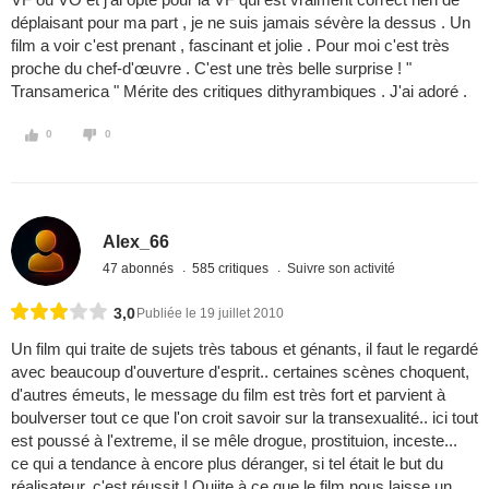
déplaisant pour ma part , je ne suis jamais sévère la dessus . Un
film a voir c'est prenant , fascinant et jolie . Pour moi c'est très
proche du chef-d'œuvre . C'est une très belle surprise ! "
Transamerica " Mérite des critiques dithyrambiques . J'ai adoré .
0
0
Alex_66
47 abonnés
585 critiques
Suivre son activité
3,0
Publiée le 19 juillet 2010
Un film qui traite de sujets très tabous et génants, il faut le regardé
avec beaucoup d'ouverture d'esprit.. certaines scènes choquent,
d'autres émeuts, le message du film est très fort et parvient à
boulverser tout ce que l'on croit savoir sur la transexualité.. ici tout
est poussé à l'extreme, il se mêle drogue, prostituion, inceste...
ce qui a tendance à encore plus déranger, si tel était le but du
réalisateur, c'est réussit ! Quiite à ce que le film nous laisse un