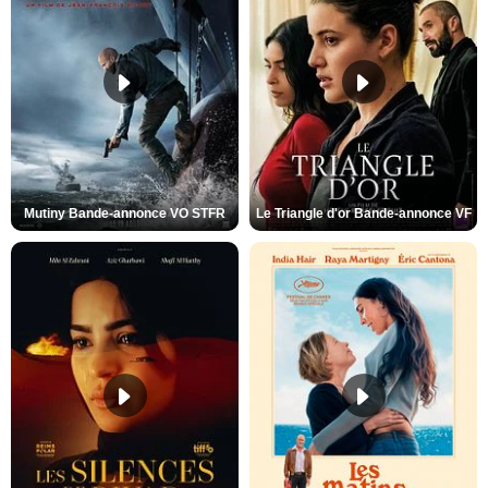
Mutiny Bande-annonce VO STFR
Le Triangle d'or Bande-annonce VF