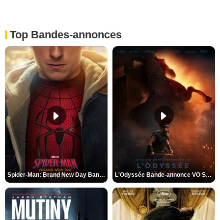
Top Bandes-annonces
Spider-Man: Brand New Day Bande-annonce VO STFR
L'Odyssée Bande-annonce VO STFR