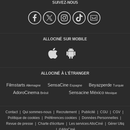
SUIVEZ-NOUS
ALLOCINÉ SUR MOBILE
ALLOCINÉ À L'ÉTRANGER
Filmstarts
SensaCine
Beyazperde
Allemagne
Espagne
Turquie
AdoroCinema
Sensacine México
Brésil
Mexique
Contact
|
Qui sommes-nous
|
Recrutement
|
Publicité
|
CGU
|
CGV
|
Politique de cookies
|
Préférences cookies
|
Données Personnelles
|
Revue de presse
|
Charte d'écriture
|
Les services AlloCiné
|
Gérer Utiq
|
©AlloCiné