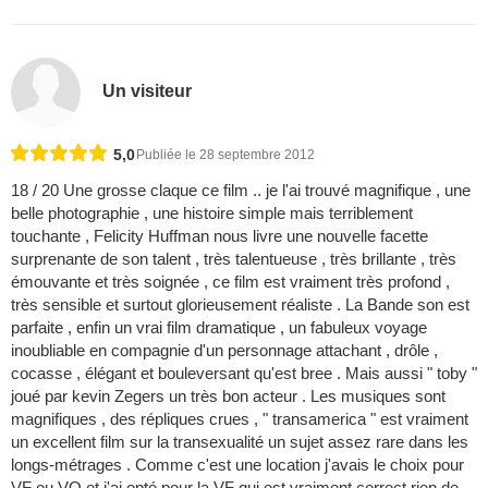
Un visiteur
5,0
Publiée le 28 septembre 2012
18 / 20 Une grosse claque ce film .. je l'ai trouvé magnifique , une
belle photographie , une histoire simple mais terriblement
touchante , Felicity Huffman nous livre une nouvelle facette
surprenante de son talent , très talentueuse , très brillante , très
émouvante et très soignée , ce film est vraiment très profond ,
très sensible et surtout glorieusement réaliste . La Bande son est
parfaite , enfin un vrai film dramatique , un fabuleux voyage
inoubliable en compagnie d'un personnage attachant , drôle ,
cocasse , élégant et bouleversant qu'est bree . Mais aussi " toby "
joué par kevin Zegers un très bon acteur . Les musiques sont
magnifiques , des répliques crues , " transamerica " est vraiment
un excellent film sur la transexualité un sujet assez rare dans les
longs-métrages . Comme c'est une location j'avais le choix pour
VF ou VO et j'ai opté pour la VF qui est vraiment correct rien de