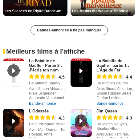
Les Silences de Riyad Bande-annonce VO STFR
Les Matins merveilleux Bande-annonce VF
Bandes-annonces à ne pas manquer
Meilleurs films à l'affiche
La Bataille de
La Bataille de
Gaulle - Partie 2 :
Gaulle - partie 1 :
J’écris ton nom
L'Âge de Fer
4,5
4,4
De Antonin Baudry
De Antonin Baudry
Avec Simon Abkarian,
Avec Simon Abkarian,
Niels Schneider,
Simon Russell Beale,
Anamaria Vartolomei
Florian Lesieur
Bande-annonce
Bande-annonce
L'Odyssée
Jim Queen
4,3
4,3
De Christopher Nolan
De Marco Nguyen,
Nicolas Athane
Avec Matt Damon, Tom
Holland, Anne
Avec Alex Ramires,