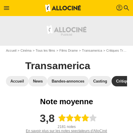
profil
menu
search
Accueil
Cinéma
Tous les films
Films Drame
Transamerica
Critiques Transamerica
Transamerica
Accueil
News
Bandes-annonces
Casting
Critiques
Note moyenne
3,8
2181 notes
En savoir plus sur les notes spectateurs d'AlloCiné