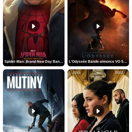
Spider-Man: Brand New Day Bande-annonce VO STFR
L'Odyssée Bande-annonce VO STFR