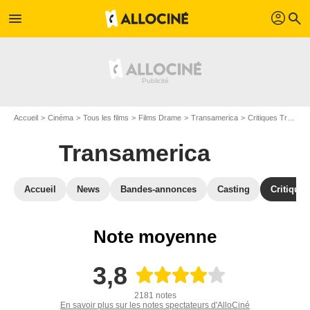
profil
menu
search
Accueil
Cinéma
Tous les films
Films Drame
Transamerica
Critiques Transamerica
Transamerica
Accueil
News
Bandes-annonces
Casting
Critiques
Note moyenne
3,8
2181 notes
En savoir plus sur les notes spectateurs d'AlloCiné