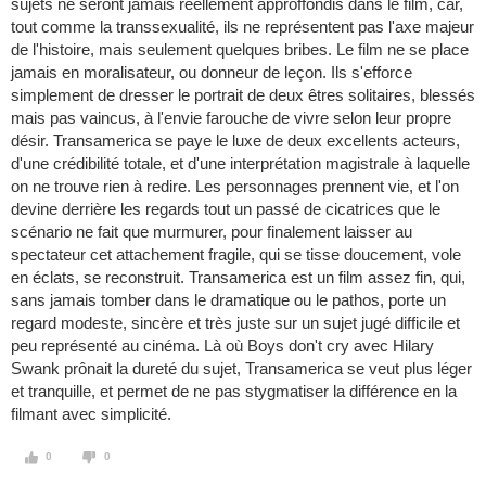
sujets ne seront jamais réellement approffondis dans le film, car,
tout comme la transsexualité, ils ne représentent pas l'axe majeur
de l'histoire, mais seulement quelques bribes. Le film ne se place
jamais en moralisateur, ou donneur de leçon. Ils s'efforce
simplement de dresser le portrait de deux êtres solitaires, blessés
mais pas vaincus, à l'envie farouche de vivre selon leur propre
désir. Transamerica se paye le luxe de deux excellents acteurs,
d'une crédibilité totale, et d'une interprétation magistrale à laquelle
on ne trouve rien à redire. Les personnages prennent vie, et l'on
devine derrière les regards tout un passé de cicatrices que le
scénario ne fait que murmurer, pour finalement laisser au
spectateur cet attachement fragile, qui se tisse doucement, vole
en éclats, se reconstruit. Transamerica est un film assez fin, qui,
sans jamais tomber dans le dramatique ou le pathos, porte un
regard modeste, sincère et très juste sur un sujet jugé difficile et
peu représenté au cinéma. Là où Boys don't cry avec Hilary
Swank prônait la dureté du sujet, Transamerica se veut plus léger
et tranquille, et permet de ne pas stygmatiser la différence en la
filmant avec simplicité.
0
0