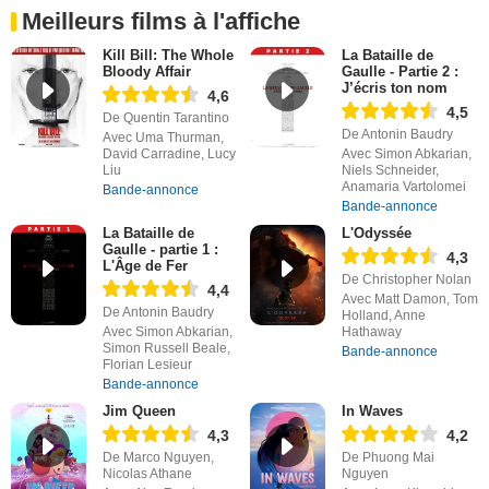
Meilleurs films à l'affiche
Kill Bill: The Whole
La Bataille de
Bloody Affair
Gaulle - Partie 2 :
J’écris ton nom
4,6
4,5
De Quentin Tarantino
De Antonin Baudry
Avec Uma Thurman,
David Carradine, Lucy
Avec Simon Abkarian,
Liu
Niels Schneider,
Anamaria Vartolomei
Bande-annonce
Bande-annonce
La Bataille de
L'Odyssée
Gaulle - partie 1 :
4,3
L'Âge de Fer
De Christopher Nolan
4,4
Avec Matt Damon, Tom
De Antonin Baudry
Holland, Anne
Avec Simon Abkarian,
Hathaway
Simon Russell Beale,
Bande-annonce
Florian Lesieur
Bande-annonce
Jim Queen
In Waves
4,3
4,2
De Marco Nguyen,
De Phuong Mai
Nicolas Athane
Nguyen