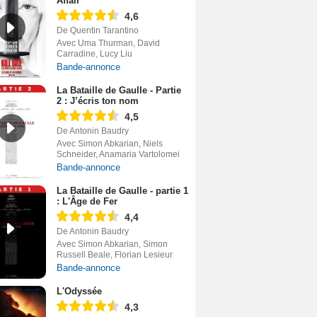
Affair
4,6
De Quentin Tarantino
Avec Uma Thurman, David
Carradine, Lucy Liu
Bande-annonce
La Bataille de Gaulle - Partie
2 : J’écris ton nom
4,5
De Antonin Baudry
Avec Simon Abkarian, Niels
Schneider, Anamaria Vartolomei
Bande-annonce
La Bataille de Gaulle - partie 1
: L'Âge de Fer
4,4
De Antonin Baudry
Avec Simon Abkarian, Simon
Russell Beale, Florian Lesieur
Bande-annonce
L'Odyssée
4,3