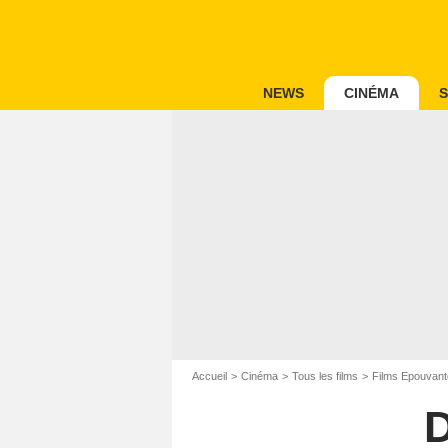
NEWS
CINÉMA
S
Accueil
Cinéma
Tous les films
Films Epouvant
D