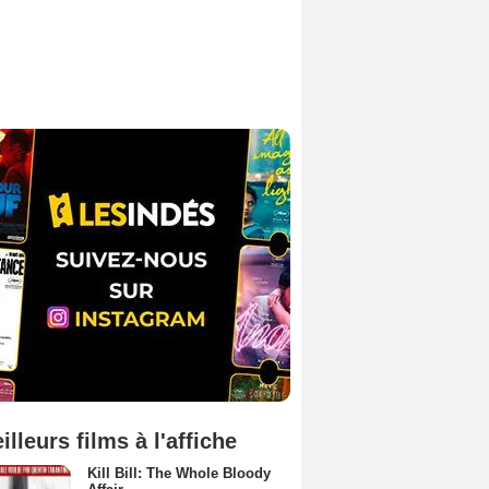
illeurs films à l'affiche
Kill Bill: The Whole Bloody