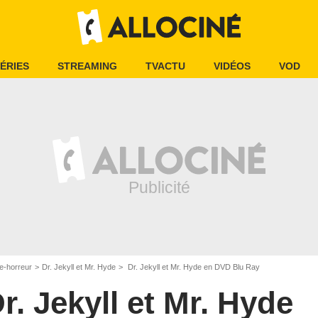
ÉRIES
STREAMING
TVACTU
VIDÉOS
VOD
e-horreur
Dr. Jekyll et Mr. Hyde
Dr. Jekyll et Mr. Hyde en DVD Blu Ray
r. Jekyll et Mr. Hyde