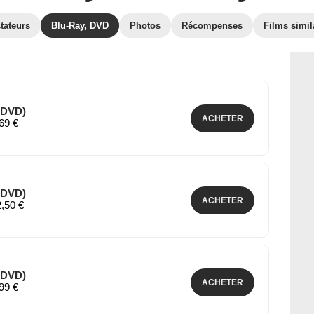
tateurs
Blu-Ray, DVD
Photos
Récompenses
Films simil
 (DVD)
ACHETER
,69 €
 (DVD)
ACHETER
2,50 €
 (DVD)
ACHETER
,99 €